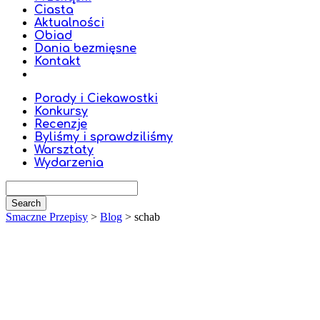
Ciasta
Aktualności
Obiad
Dania bezmięsne
Kontakt
Porady i Ciekawostki
Konkursy
Recenzje
Byliśmy i sprawdziliśmy
Warsztaty
Wydarzenia
Smaczne Przepisy
>
Blog
>
schab