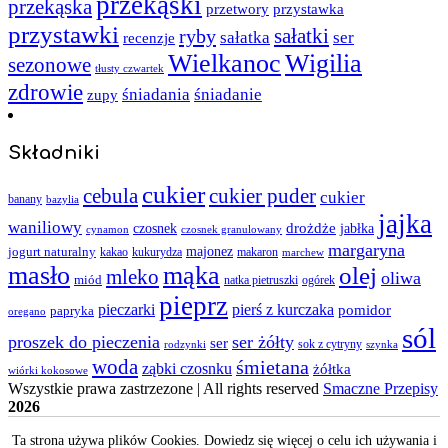
przekąski
przekąska
przystawka
przetwory
przystawki
sałatki
ryby
sałatka
ser
recenzje
Wielkanoc
Wigilia
sezonowe
tłusty czwartek
zdrowie
śniadania
śniadanie
zupy
Składniki
cukier
cebula
cukier puder
cukier
banany
bazylia
jajka
waniliowy
czosnek
drożdże
jabłka
cynamon
czosnek granulowany
margaryna
jogurt naturalny
majonez
kakao
kukurydza
makaron
marchew
masło
mąka
olej
mleko
oliwa
miód
ogórek
natka pietruszki
pieprz
pieczarki
pierś z kurczaka
pomidor
papryka
oregano
sól
proszek do pieczenia
ser żółty
ser
sok z cytryny
rodzynki
szynka
woda
śmietana
ząbki czosnku
żółtka
wiórki kokosowe
Wszystkie prawa zastrzezone | All rights reserved
Smaczne Przepisy
2026
Ta strona używa plików Cookies. Dowiedz się więcej o celu ich używania i