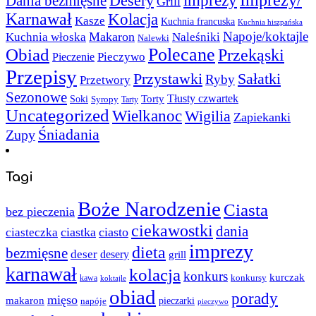
Imprezy/
imprezy
Desery
Dania bezmięsne
Grill
Karnawał
Kolacja
Kasze
Kuchnia francuska
Kuchnia hiszpańska
Napoje/koktajle
Makaron
Kuchnia włoska
Naleśniki
Nalewki
Polecane
Obiad
Przekąski
Pieczywo
Pieczenie
Przepisy
Sałatki
Przystawki
Ryby
Przetwory
Sezonowe
Torty
Tłusty czwartek
Soki
Syropy
Tarty
Uncategorized
Wielkanoc
Wigilia
Zapiekanki
Śniadania
Zupy
Tagi
Boże Narodzenie
Ciasta
bez pieczenia
ciekawostki
dania
ciastka
ciasto
ciasteczka
imprezy
dieta
bezmięsne
deser
desery
grill
karnawał
kolacja
konkurs
kurczak
kawa
konkursy
koktajle
obiad
porady
mięso
makaron
napóje
pieczarki
pieczywo