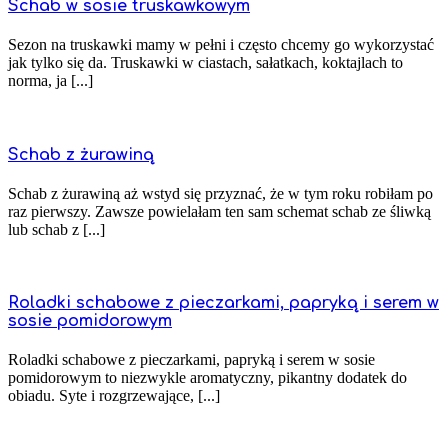
Schab w sosie truskawkowym
Sezon na truskawki mamy w pełni i często chcemy go wykorzystać
jak tylko się da. Truskawki w ciastach, sałatkach, koktajlach to
norma, ja [...]
Schab z żurawiną
Schab z żurawiną aż wstyd się przyznać, że w tym roku robiłam po
raz pierwszy. Zawsze powielałam ten sam schemat schab ze śliwką
lub schab z [...]
Roladki schabowe z pieczarkami, papryką i serem w
sosie pomidorowym
Roladki schabowe z pieczarkami, papryką i serem w sosie
pomidorowym to niezwykle aromatyczny, pikantny dodatek do
obiadu. Syte i rozgrzewające, [...]