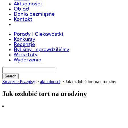
Aktualności
Obiad
Dania bezmięsne
Kontakt
Porady i Ciekawostki
Konkursy
Recenzje
Byliśmy i sprawdziliśmy
Warsztaty
Wydarzenia
Smaczne Przepisy
>
aktualnosci
>
Jak ozdobić tort na urodziny
Jak ozdobić tort na urodziny