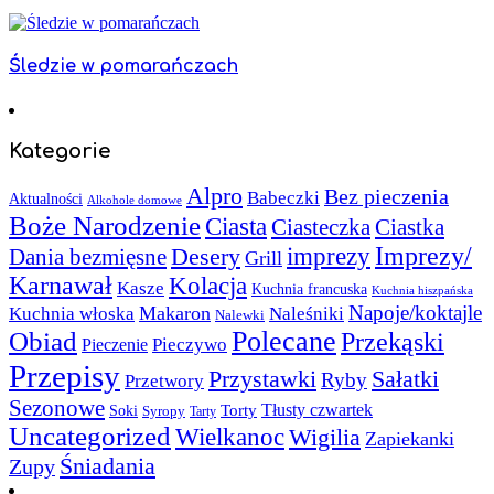
Śledzie w pomarańczach
Kategorie
Alpro
Bez pieczenia
Babeczki
Aktualności
Alkohole domowe
Boże Narodzenie
Ciasta
Ciasteczka
Ciastka
Imprezy/
imprezy
Desery
Dania bezmięsne
Grill
Karnawał
Kolacja
Kasze
Kuchnia francuska
Kuchnia hiszpańska
Napoje/koktajle
Makaron
Kuchnia włoska
Naleśniki
Nalewki
Polecane
Obiad
Przekąski
Pieczywo
Pieczenie
Przepisy
Sałatki
Przystawki
Ryby
Przetwory
Sezonowe
Torty
Tłusty czwartek
Soki
Syropy
Tarty
Uncategorized
Wielkanoc
Wigilia
Zapiekanki
Śniadania
Zupy