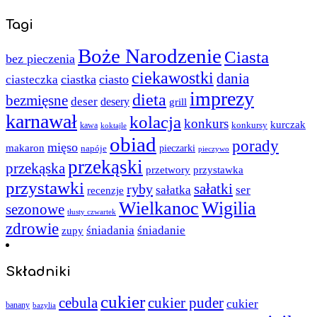
Tagi
Boże Narodzenie
Ciasta
bez pieczenia
ciekawostki
dania
ciastka
ciasto
ciasteczka
imprezy
dieta
bezmięsne
deser
desery
grill
karnawał
kolacja
konkurs
kurczak
kawa
konkursy
koktajle
obiad
porady
mięso
makaron
napóje
pieczarki
pieczywo
przekąski
przekąska
przystawka
przetwory
przystawki
sałatki
ryby
sałatka
ser
recenzje
Wielkanoc
Wigilia
sezonowe
tłusty czwartek
zdrowie
śniadania
śniadanie
zupy
Składniki
cukier
cebula
cukier puder
cukier
banany
bazylia