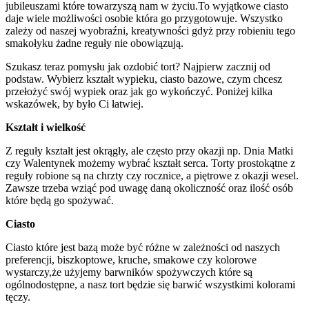
jubileuszami które towarzyszą nam w życiu.To wyjątkowe ciasto
daje wiele możliwości osobie która go przygotowuje. Wszystko
zależy od naszej wyobraźni, kreatywności gdyż przy robieniu tego
smakołyku żadne reguły nie obowiązują.
Szukasz teraz pomysłu jak ozdobić tort? Najpierw zacznij od
podstaw. Wybierz kształt wypieku, ciasto bazowe, czym chcesz
przełożyć swój wypiek oraz jak go wykończyć. Poniżej kilka
wskazówek, by było Ci łatwiej.
Kształt i wielkość
Z reguły kształt jest okrągły, ale często przy okazji np. Dnia Matki
czy Walentynek możemy wybrać kształt serca. Torty prostokątne z
reguły robione są na chrzty czy rocznice, a piętrowe z okazji wesel.
Zawsze trzeba wziąć pod uwagę daną okoliczność oraz ilość osób
które będą go spożywać.
Ciasto
Ciasto które jest bazą może być różne w zależności od naszych
preferencji, biszkoptowe, kruche, smakowe czy kolorowe
wystarczy,że użyjemy barwników spożywczych które są
ogólnodostępne, a nasz tort będzie się barwić wszystkimi kolorami
tęczy.