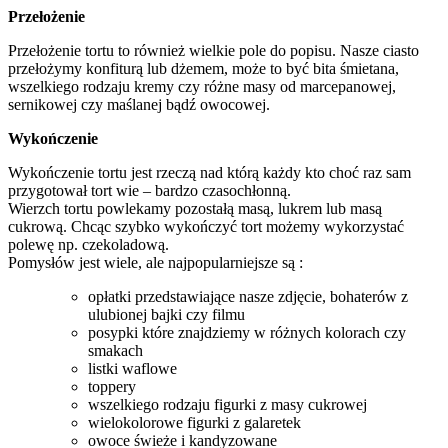
Przełożenie
Przełożenie tortu to również wielkie pole do popisu. Nasze ciasto
przełożymy konfiturą lub dżemem, może to być bita śmietana,
wszelkiego rodzaju kremy czy różne masy od marcepanowej,
sernikowej czy maślanej bądź owocowej.
Wykończenie
Wykończenie tortu jest rzeczą nad którą każdy kto choć raz sam
przygotował tort wie – bardzo czasochłonną.
Wierzch tortu powlekamy pozostałą masą, lukrem lub masą
cukrową. Chcąc szybko wykończyć tort możemy wykorzystać
polewę np. czekoladową.
Pomysłów jest wiele, ale najpopularniejsze są :
opłatki przedstawiające nasze zdjęcie, bohaterów z
ulubionej bajki czy filmu
posypki które znajdziemy w różnych kolorach czy
smakach
listki waflowe
toppery
wszelkiego rodzaju figurki z masy cukrowej
wielokolorowe figurki z galaretek
owoce świeże i kandyzowane