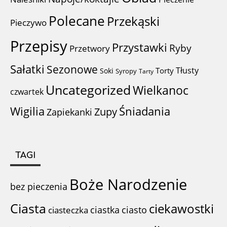
Polecane
Przekąski
Pieczywo
Przepisy
Przystawki
Ryby
Przetwory
Sałatki
Sezonowe
Tłusty
Torty
Soki
Syropy
Tarty
Uncategorized
Wielkanoc
czwartek
Wigilia
Śniadania
Zupy
Zapiekanki
TAGI
Boże Narodzenie
bez pieczenia
Ciasta
ciekawostki
ciastka
ciasto
ciasteczka