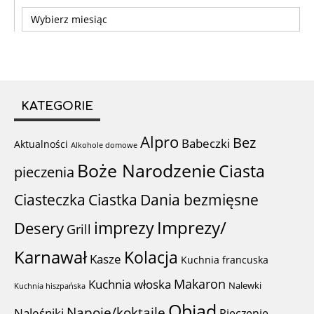
Archiwa
KATEGORIE
Alpro
Bez
Babeczki
Aktualności
Alkohole domowe
Boże Narodzenie
Ciasta
pieczenia
Ciastka
Ciasteczka
Dania bezmięsne
imprezy
Imprezy/
Desery
Grill
Karnawał
Kolacja
Kasze
Kuchnia francuska
Makaron
Kuchnia włoska
Nalewki
Kuchnia hiszpańska
Obiad
Napoje/koktajle
Naleśniki
Pieczenie