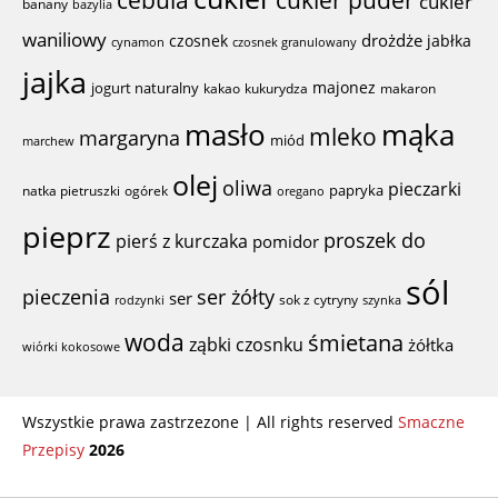
cukier
banany
bazylia
waniliowy
drożdże
czosnek
jabłka
cynamon
czosnek granulowany
jajka
majonez
jogurt naturalny
kakao
kukurydza
makaron
mąka
masło
mleko
margaryna
miód
marchew
olej
oliwa
pieczarki
papryka
natka pietruszki
ogórek
oregano
pieprz
proszek do
pierś z kurczaka
pomidor
sól
ser żółty
pieczenia
ser
sok z cytryny
rodzynki
szynka
woda
śmietana
ząbki czosnku
żółtka
wiórki kokosowe
Wszystkie prawa zastrzezone | All rights reserved
Smaczne
Przepisy
2026