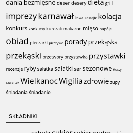
dieta
dania bezmięsne
deser
desery
grill
imprezy
karnawał
kolacja
kawa
koktajle
konkurs
mięso
kurczak
makaron
konkursy
napóje
obiad
porady
przekąska
pieczarki
pieczywo
przekąski
przystawki
przystawka
przetwory
sałatki
sezonowe
ryby
sałatka
ser
recenzje
tłusty
Wigilia
Wielkanoc
zdrowie
zupy
czwartek
śniadania
śniadanie
SKŁADNIKI
cukier
cebula
cukier puder