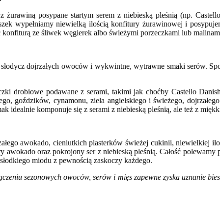
 z żurawiną posypane startym serem z niebieską pleśnią (np. Castell
zek wypełniamy niewielką ilością konfitury żurawinowej i posypujem
konfiturą ze śliwek węgierek albo świeżymi porzeczkami lub malinam
h słodycz dojrzałych owoców i wykwintne, wytrawne smaki serów. Spos
iczki drobiowe podawane z serami, takimi jak choćby Castello Dani
ego, goździków, cynamonu, ziela angielskiego i świeżego, dojrzałe
 idealnie komponuje się z serami z niebieską pleśnią, ale też z mięk
załego awokado, cieniutkich plasterków świeżej cukinii, niewielkiej i
ry awokado oraz pokrojony ser z niebieską pleśnią. Całość polewamy 
słodkiego miodu z pewnością zaskoczy każdego.
czeniu sezonowych owoców, serów i mięs zapewne zyska uznanie biesi