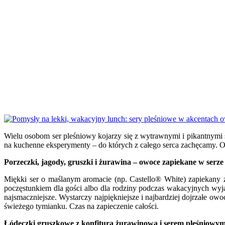
Wielu osobom ser pleśniowy kojarzy się z wytrawnymi i pikantnymi
na kuchenne eksperymenty – do których z całego serca zachęcamy. Ob
Porzeczki, jagody, gruszki i żurawina – owoce zapiekane w serze
Miękki ser o maślanym aromacie (np. Castello® White) zapiekany
poczęstunkiem dla gości albo dla rodziny podczas wakacyjnych wyja
najsmaczniejsze. Wystarczy najpiękniejsze i najbardziej dojrzałe 
świeżego tymianku. Czas na zapieczenie całości.
Łódeczki gruszkowe z konfiturą żurawinową i serem pleśniowy