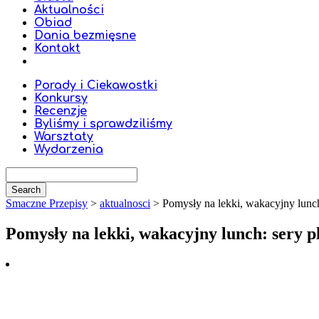
Aktualności
Obiad
Dania bezmięsne
Kontakt
Porady i Ciekawostki
Konkursy
Recenzje
Byliśmy i sprawdziliśmy
Warsztaty
Wydarzenia
Smaczne Przepisy
>
aktualnosci
>
Pomysły na lekki, wakacyjny lun
Pomysły na lekki, wakacyjny lunch: sery 