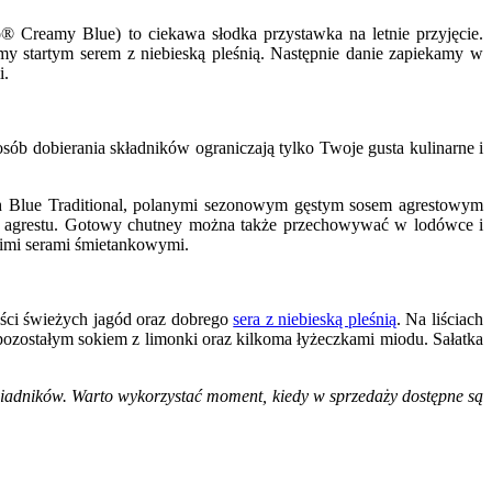
o® Creamy Blue) to ciekawa słodka przystawka na letnie przyjęcie.
y startym serem z niebieską pleśnią. Następnie danie zapiekamy w
i.
ób dobierania składników ograniczają tylko Twoje gusta kulinarne i
sh Blue Traditional, polanymi sezonowym gęstym sosem agrestowym
go agrestu. Gotowy chutney można także przechowywać w lodówce i
kimi serami śmietankowymi.
lości świeżych jagód oraz dobrego
sera z niebieską pleśnią
. Na liściach
pozostałym sokiem z limonki oraz kilkoma łyżeczkami miodu. Sałatka
adników. Warto wykorzystać moment, kiedy w sprzedaży dostępne są