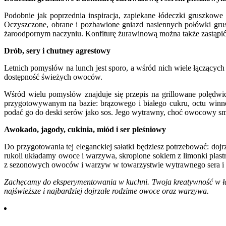
Podobnie jak poprzednia inspiracja, zapiekane łódeczki gruszkowe
Oczyszczone, obrane i pozbawione gniazd nasiennych połówki grus
żaroodpornym naczyniu. Konfiturę żurawinową można także zastąpić 
Drób, sery i chutney agrestowy
Letnich pomysłów na lunch jest sporo, a wśród nich wiele łączącyc
dostępność świeżych owoców.
Wśród wielu pomysłów znajduje się przepis na grillowane polędw
przygotowywanym na bazie: brązowego i białego cukru, octu winn
podać go do deski serów jako sos. Jego wytrawny, choć owocowy smak
Awokado, jagody, cukinia, miód i ser pleśniowy
Do przygotowania tej eleganckiej sałatki będziesz potrzebować: dojr
rukoli układamy owoce i warzywa, skropione sokiem z limonki plast
z sezonowych owoców i warzyw w towarzystwie wytrawnego sera i 
Zachęcamy do eksperymentowania w kuchni. Twoja kreatywność w łą
najświeższe i najbardziej dojrzałe rodzime owoce oraz warzywa.