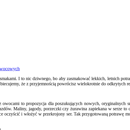
 smakami. I to nic dziwnego, bo aby zasmakować lekkich, letnich pot
iecujemy, że z przyjemnością powrócisz wielokrotnie do odkrytych re
 z owocami to propozycja dla poszukujących nowych, oryginalnych 
zdów. Maliny, jagody, porzeczki czy żurawina zapiekana w serze to 
owoce oczyścić i włożyć w przekrojony ser. Tak przygotowaną potrawę 
m