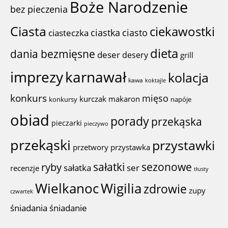
Boże Narodzenie
bez pieczenia
Ciasta
ciekawostki
ciastka
ciasto
ciasteczka
dieta
dania bezmięsne
deser
desery
grill
imprezy
karnawał
kolacja
kawa
koktajle
konkurs
mięso
kurczak
makaron
konkursy
napóje
obiad
porady
przekąska
pieczarki
pieczywo
przekąski
przystawki
przystawka
przetwory
sałatki
sezonowe
ryby
sałatka
ser
recenzje
tłusty
Wigilia
Wielkanoc
zdrowie
zupy
czwartek
śniadania
śniadanie