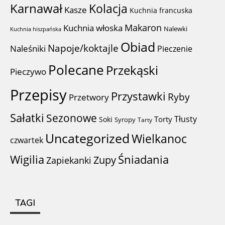
Karnawał
Kolacja
Kasze
Kuchnia francuska
Makaron
Kuchnia włoska
Nalewki
Kuchnia hiszpańska
Obiad
Napoje/koktajle
Naleśniki
Pieczenie
Polecane
Przekąski
Pieczywo
Przepisy
Przystawki
Ryby
Przetwory
Sałatki
Sezonowe
Tłusty
Torty
Soki
Syropy
Tarty
Uncategorized
Wielkanoc
czwartek
Wigilia
Śniadania
Zupy
Zapiekanki
TAGI