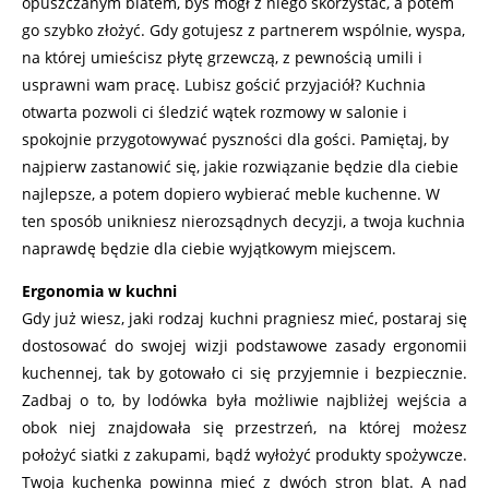
opuszczanym blatem, byś mógł z niego skorzystać, a potem
go szybko złożyć. Gdy gotujesz z partnerem wspólnie, wyspa,
na której umieścisz płytę grzewczą, z pewnością umili i
usprawni wam pracę. Lubisz gościć przyjaciół? Kuchnia
otwarta pozwoli ci śledzić wątek rozmowy w salonie i
spokojnie przygotowywać pyszności dla gości. Pamiętaj, by
najpierw zastanowić się, jakie rozwiązanie będzie dla ciebie
najlepsze, a potem dopiero wybierać meble kuchenne. W
ten sposób unikniesz nierozsądnych decyzji, a twoja kuchnia
naprawdę będzie dla ciebie wyjątkowym miejscem.
Ergonomia w kuchni
Gdy już wiesz, jaki rodzaj kuchni pragniesz mieć, postaraj się
dostosować do swojej wizji podstawowe zasady ergonomii
kuchennej, tak by gotowało ci się przyjemnie i bezpiecznie.
Zadbaj o to, by lodówka była możliwie najbliżej wejścia a
obok niej znajdowała się przestrzeń, na której możesz
położyć siatki z zakupami, bądź wyłożyć produkty spożywcze.
Twoja kuchenka powinna mieć z dwóch stron blat. A nad