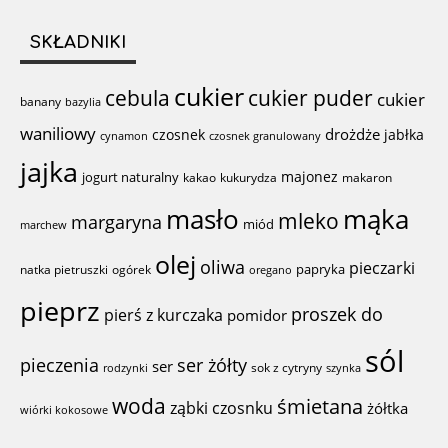
SKŁADNIKI
cukier
cebula
cukier puder
cukier
banany
bazylia
waniliowy
drożdże
czosnek
jabłka
cynamon
czosnek granulowany
jajka
majonez
jogurt naturalny
kakao
kukurydza
makaron
mąka
masło
mleko
margaryna
miód
marchew
olej
oliwa
pieczarki
papryka
natka pietruszki
ogórek
oregano
pieprz
proszek do
pierś z kurczaka
pomidor
sól
ser żółty
pieczenia
ser
sok z cytryny
rodzynki
szynka
woda
śmietana
ząbki czosnku
żółtka
wiórki kokosowe