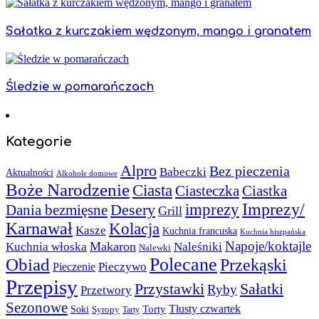
Sałatka z kurczakiem wędzonym, mango i granatem
Śledzie w pomarańczach
Kategorie
Alpro
Bez pieczenia
Babeczki
Aktualności
Alkohole domowe
Boże Narodzenie
Ciasta
Ciasteczka
Ciastka
Imprezy/
imprezy
Desery
Dania bezmięsne
Grill
Karnawał
Kolacja
Kasze
Kuchnia francuska
Kuchnia hiszpańska
Napoje/koktajle
Makaron
Kuchnia włoska
Naleśniki
Nalewki
Polecane
Obiad
Przekąski
Pieczywo
Pieczenie
Przepisy
Sałatki
Przystawki
Ryby
Przetwory
Sezonowe
Torty
Tłusty czwartek
Soki
Syropy
Tarty