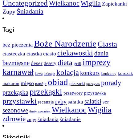
Uncategorized
Wielkanoc
Wigilia
Zapiekanki
Śniadania
Zupy
Tagi
Boże Narodzenie
Ciasta
bez pieczenia
ciekawostki
dania
ciastka
ciasto
ciasteczka
imprezy
dieta
bezmięsne
deser
desery
grill
karnawał
kolacja
konkurs
kurczak
kawa
konkursy
koktajle
obiad
porady
mięso
makaron
napóje
pieczarki
pieczywo
przekąski
przekąska
przystawka
przetwory
przystawki
sałatki
ryby
sałatka
ser
recenzje
Wielkanoc
Wigilia
sezonowe
tłusty czwartek
zdrowie
śniadania
śniadanie
zupy
Składniki