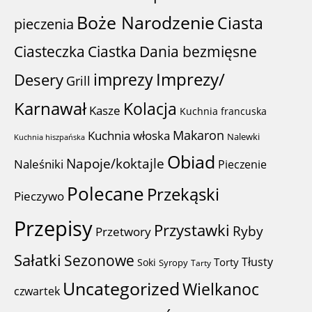
Boże Narodzenie
Ciasta
pieczenia
Ciastka
Ciasteczka
Dania bezmięsne
imprezy
Imprezy/
Desery
Grill
Karnawał
Kolacja
Kasze
Kuchnia francuska
Makaron
Kuchnia włoska
Nalewki
Kuchnia hiszpańska
Obiad
Napoje/koktajle
Naleśniki
Pieczenie
Polecane
Przekąski
Pieczywo
Przepisy
Przystawki
Ryby
Przetwory
Sałatki
Sezonowe
Tłusty
Torty
Soki
Syropy
Tarty
Uncategorized
Wielkanoc
czwartek