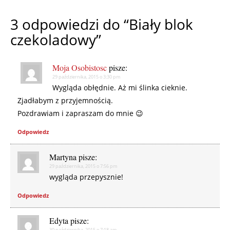
3 odpowiedzi do “Biały blok
czekoladowy”
Moja Osobistosc
pisze:
29 października, 2015 o 3:30 pm
Wygląda obłędnie. Aż mi ślinka cieknie.
Zjadłabym z przyjemnością.
Pozdrawiam i zapraszam do mnie 😉
Odpowiedz
Martyna
pisze:
29 października, 2015 o 7:56 pm
wygląda przepysznie!
Odpowiedz
Edyta
pisze:
30 października, 2015 o 7:18 am