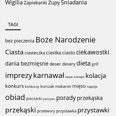
Wigilia
Śniadania
Zupy
Zapiekanki
TAGI
Boże Narodzenie
bez pieczenia
Ciasta
ciekawostki
ciastka
ciasto
ciasteczka
dieta
dania bezmięsne
deser
desery
grill
imprezy
karnawał
kolacja
kawa
koktajle
konkurs
mięso
kurczak
makaron
konkursy
napóje
obiad
porady
przekąska
pieczarki
pieczywo
przekąski
przystawki
przystawka
przetwory