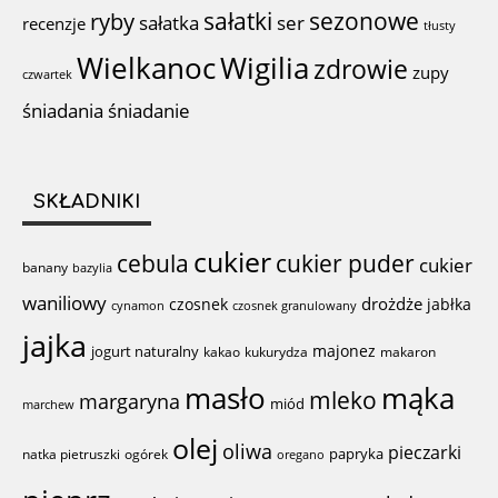
sałatki
sezonowe
ryby
sałatka
ser
recenzje
tłusty
Wigilia
Wielkanoc
zdrowie
zupy
czwartek
śniadania
śniadanie
SKŁADNIKI
cukier
cebula
cukier puder
cukier
banany
bazylia
waniliowy
drożdże
czosnek
jabłka
cynamon
czosnek granulowany
jajka
majonez
jogurt naturalny
kakao
kukurydza
makaron
mąka
masło
mleko
margaryna
miód
marchew
olej
oliwa
pieczarki
papryka
natka pietruszki
ogórek
oregano