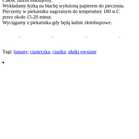
Całość razem miksujemy.
Wykładamy łyżką na blachę wyłożoną papierem do pieczenia.
Pieczemy w piekarniku nagrzanym do temperatury 180 st.C
przez około 15-20 minut.
Wyciągamy z piekarnika gdy będą ładnie złotobrązowe.
Tagi:
banany
,
ciasteczka
,
ciastka
,
płatki owsiane