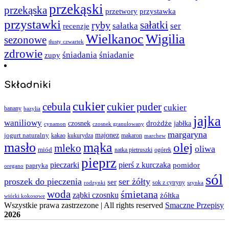
przekąski
przekąska
przystawka
przetwory
przystawki
sałatki
ryby
sałatka
ser
recenzje
Wielkanoc
Wigilia
sezonowe
tłusty czwartek
zdrowie
śniadania
śniadanie
zupy
Składniki
cukier
cebula
cukier puder
cukier
banany
bazylia
jajka
waniliowy
czosnek
drożdże
jabłka
cynamon
czosnek granulowany
margaryna
jogurt naturalny
majonez
kakao
kukurydza
makaron
marchew
masło
mąka
olej
mleko
oliwa
miód
ogórek
natka pietruszki
pieprz
pieczarki
pierś z kurczaka
pomidor
papryka
oregano
sól
proszek do pieczenia
ser żółty
ser
sok z cytryny
rodzynki
szynka
woda
śmietana
ząbki czosnku
żółtka
wiórki kokosowe
Wszystkie prawa zastrzezone | All rights reserved
Smaczne Przepisy
2026