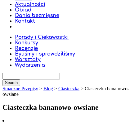
Aktualności
Obiad
Dania bezmięsne
Kontakt
Porady i Ciekawostki
Konkursy
Recenzje
Byliśmy i sprawdziliśmy
Warsztaty
Wydarzenia
Smaczne Przepisy
>
Blog
>
Ciasteczka
>
Ciasteczka bananowo-
owsiane
Ciasteczka bananowo-owsiane