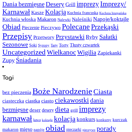
Imprezy/
imprezy
Desery
Dania bezmięsne
Grill
Karnawał
Kolacja
Kasze
Kuchnia francuska
Kuchnia hiszpańska
Napoje/koktajle
Makaron
Kuchnia włoska
Naleśniki
Nalewki
Polecane
Obiad
Przekąski
Pieczywo
Pieczenie
Przepisy
Sałatki
Przystawki
Ryby
Przetwory
Sezonowe
Torty
Tłusty czwartek
Soki
Syropy
Tarty
Uncategorized
Wielkanoc
Wigilia
Zapiekanki
Śniadania
Zupy
Tagi
Boże Narodzenie
Ciasta
bez pieczenia
ciekawostki
dania
ciastka
ciasto
ciasteczka
imprezy
dieta
bezmięsne
deser
desery
grill
karnawał
kolacja
konkurs
kurczak
kawa
konkursy
koktajle
obiad
porady
mięso
makaron
napóje
pieczarki
pieczywo