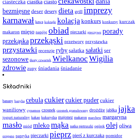
ciekawostki
dania
ciastka
ciasto
ciasteczka
imprezy
dieta
bezmięsne
deser
desery
grill
karnawał
kolacja
konkurs
kurczak
kawa
konkursy
koktajle
obiad
porady
mięso
makaron
napóje
pieczarki
pieczywo
przekąski
przekąska
przystawka
przetwory
przystawki
sałatki
ryby
sałatka
ser
recenzje
Wielkanoc
Wigilia
sezonowe
tłusty czwartek
zdrowie
śniadania
śniadanie
zupy
Składniki
cukier
cebula
cukier puder
cukier
banany
bazylia
jajka
waniliowy
czosnek
drożdże
jabłka
cynamon
czosnek granulowany
margaryna
jogurt naturalny
majonez
kakao
kukurydza
makaron
marchew
masło
mąka
olej
mleko
oliwa
miód
ogórek
natka pietruszki
pieprz
pieczarki
pierś z kurczaka
pomidor
papryka
oregano