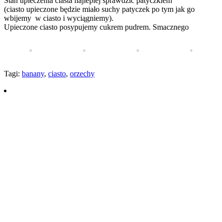
Stan upieczenia ciasta najlepiej sprawdzić patyczkiem
(ciasto upieczone będzie miało suchy patyczek po tym jak go
wbijemy w ciasto i wyciągniemy).
Upieczone ciasto posypujemy cukrem pudrem. Smacznego
Tagi:
banany
,
ciasto
,
orzechy