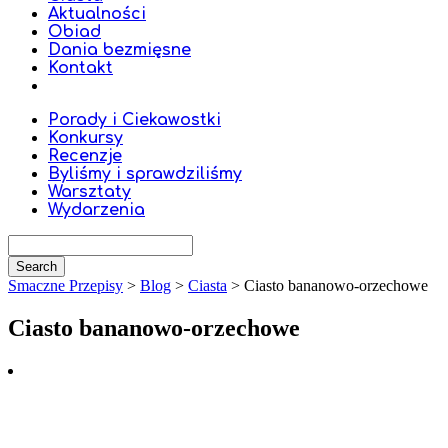
Aktualności
Obiad
Dania bezmięsne
Kontakt
Porady i Ciekawostki
Konkursy
Recenzje
Byliśmy i sprawdziliśmy
Warsztaty
Wydarzenia
Smaczne Przepisy
>
Blog
>
Ciasta
>
Ciasto bananowo-orzechowe
Ciasto bananowo-orzechowe