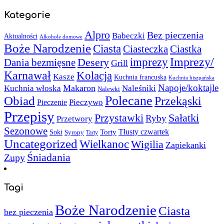
Kategorie
Alpro
Bez pieczenia
Babeczki
Aktualności
Alkohole domowe
Boże Narodzenie
Ciasta
Ciasteczka
Ciastka
Imprezy/
imprezy
Desery
Dania bezmięsne
Grill
Karnawał
Kolacja
Kasze
Kuchnia francuska
Kuchnia hiszpańska
Napoje/koktajle
Makaron
Kuchnia włoska
Naleśniki
Nalewki
Polecane
Obiad
Przekąski
Pieczywo
Pieczenie
Przepisy
Sałatki
Przystawki
Ryby
Przetwory
Sezonowe
Torty
Tłusty czwartek
Soki
Syropy
Tarty
Uncategorized
Wielkanoc
Wigilia
Zapiekanki
Śniadania
Zupy
Tagi
Boże Narodzenie
Ciasta
bez pieczenia