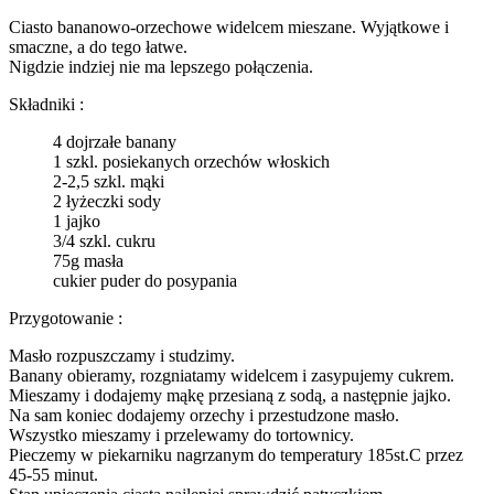
Ciasto bananowo-orzechowe widelcem mieszane. Wyjątkowe i
smaczne, a do tego łatwe.
Nigdzie indziej nie ma lepszego połączenia.
Składniki :
4 dojrzałe banany
1 szkl. posiekanych orzechów włoskich
2-2,5 szkl. mąki
2 łyżeczki sody
1 jajko
3/4 szkl. cukru
75g masła
cukier puder do posypania
Przygotowanie :
Masło rozpuszczamy i studzimy.
Banany obieramy, rozgniatamy widelcem i zasypujemy cukrem.
Mieszamy i dodajemy mąkę przesianą z sodą, a następnie jajko.
Na sam koniec dodajemy orzechy i przestudzone masło.
Wszystko mieszamy i przelewamy do tortownicy.
Pieczemy w piekarniku nagrzanym do temperatury 185st.C przez
45-55 minut.