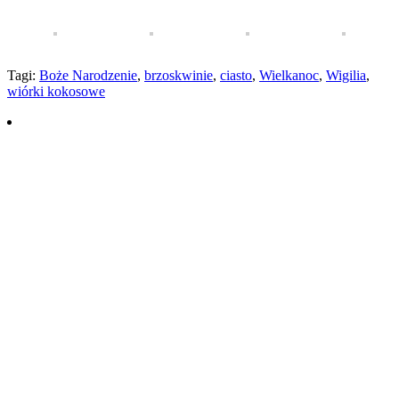
Tagi:
Boże Narodzenie
,
brzoskwinie
,
ciasto
,
Wielkanoc
,
Wigilia
,
wiórki kokosowe