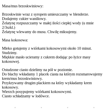
Masa/mus brzoskwiniowy:
Brzoskwinie wraz z syropem umieszczamy w blenderze.
Dodajemy cukier waniliowy.
Żelatynę rozpuszczamy w małej ilości ciepłej wody (u mnie
2/3szkl.)
Żelatynę wlewamy do musu. Chwilę miksujemy.
Masa kokosowa:
Mleko gotujemy z wiórkami kokosowymi około 10 minut.
Studzimy.
Miękkie masło ucieramy z cukrem dodając po łyżce masy
kokosowej.
Ostudzone ciasto dzielimy na pół w poziomie.
Do blachy wkładamy 1 placek ciasta na którym rozsmarowujemy
krem/mus brzoskwiniowy.
Przykrywamy drugim plackiem na który wykładamy krem
kokosowy.
Wierzch posypujemy wiórkami kokosowymi.
Ciasto schładzamy w lodówce.