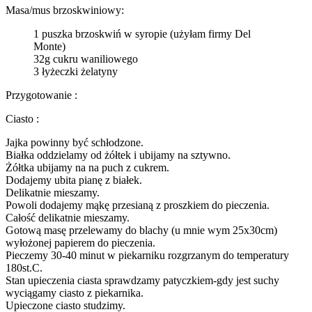
Masa/mus brzoskwiniowy:
1 puszka brzoskwiń w syropie (użyłam firmy Del
Monte)
32g cukru waniliowego
3 łyżeczki żelatyny
Przygotowanie :
Ciasto :
Jajka powinny być schłodzone.
Białka oddzielamy od żółtek i ubijamy na sztywno.
Żółtka ubijamy na na puch z cukrem.
Dodajemy ubita pianę z białek.
Delikatnie mieszamy.
Powoli dodajemy mąkę przesianą z proszkiem do pieczenia.
Całość delikatnie mieszamy.
Gotową masę przelewamy do blachy (u mnie wym 25x30cm)
wyłożonej papierem do pieczenia.
Pieczemy 30-40 minut w piekarniku rozgrzanym do temperatury
180st.C.
Stan upieczenia ciasta sprawdzamy patyczkiem-gdy jest suchy
wyciągamy ciasto z piekarnika.
Upieczone ciasto studzimy.