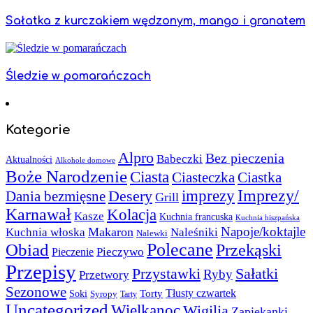
Sałatka z kurczakiem wędzonym, mango i granatem
Śledzie w pomarańczach
Kategorie
Alpro
Bez pieczenia
Babeczki
Aktualności
Alkohole domowe
Boże Narodzenie
Ciasta
Ciasteczka
Ciastka
Imprezy/
imprezy
Desery
Dania bezmięsne
Grill
Karnawał
Kolacja
Kasze
Kuchnia francuska
Kuchnia hiszpańska
Napoje/koktajle
Makaron
Kuchnia włoska
Naleśniki
Nalewki
Polecane
Obiad
Przekąski
Pieczywo
Pieczenie
Przepisy
Sałatki
Przystawki
Ryby
Przetwory
Sezonowe
Torty
Tłusty czwartek
Soki
Syropy
Tarty
Uncategorized
Wielkanoc
Wigilia
Zapiekanki