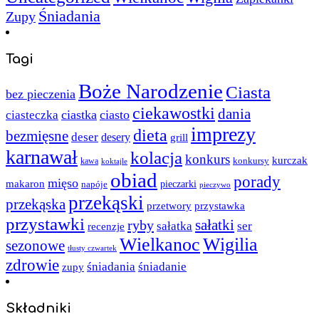
Śniadania
Zupy
Tagi
Boże Narodzenie
Ciasta
bez pieczenia
ciekawostki
dania
ciastka
ciasto
ciasteczka
imprezy
dieta
bezmięsne
deser
desery
grill
karnawał
kolacja
konkurs
kurczak
kawa
konkursy
koktajle
obiad
porady
mięso
makaron
napóje
pieczarki
pieczywo
przekąski
przekąska
przystawka
przetwory
przystawki
sałatki
ryby
sałatka
ser
recenzje
Wielkanoc
Wigilia
sezonowe
tłusty czwartek
zdrowie
śniadania
śniadanie
zupy
Składniki