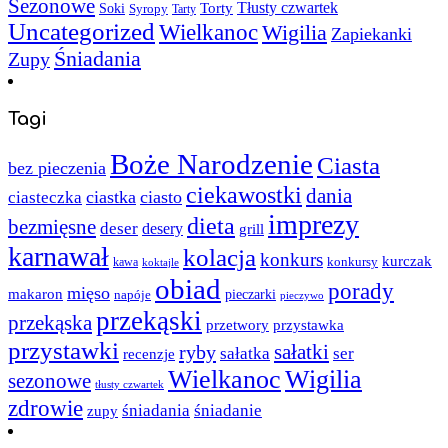
Sezonowe
Torty
Tłusty czwartek
Soki
Syropy
Tarty
Uncategorized
Wielkanoc
Wigilia
Zapiekanki
Śniadania
Zupy
Tagi
Boże Narodzenie
Ciasta
bez pieczenia
ciekawostki
dania
ciastka
ciasto
ciasteczka
imprezy
dieta
bezmięsne
deser
desery
grill
karnawał
kolacja
konkurs
kurczak
kawa
konkursy
koktajle
obiad
porady
mięso
makaron
napóje
pieczarki
pieczywo
przekąski
przekąska
przystawka
przetwory
przystawki
sałatki
ryby
sałatka
ser
recenzje
Wielkanoc
Wigilia
sezonowe
tłusty czwartek
zdrowie
śniadania
śniadanie
zupy