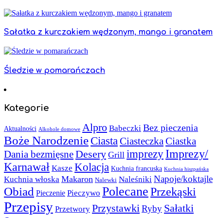
Sałatka z kurczakiem wędzonym, mango i granatem
Śledzie w pomarańczach
Kategorie
Alpro
Bez pieczenia
Babeczki
Aktualności
Alkohole domowe
Boże Narodzenie
Ciasta
Ciasteczka
Ciastka
Imprezy/
imprezy
Desery
Dania bezmięsne
Grill
Karnawał
Kolacja
Kasze
Kuchnia francuska
Kuchnia hiszpańska
Napoje/koktajle
Makaron
Kuchnia włoska
Naleśniki
Nalewki
Polecane
Obiad
Przekąski
Pieczywo
Pieczenie
Przepisy
Sałatki
Przystawki
Ryby
Przetwory