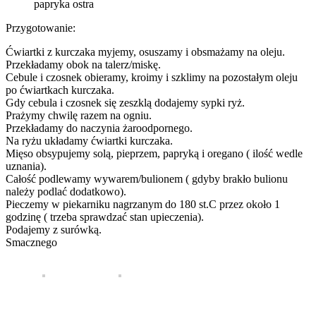
papryka ostra
Przygotowanie:
Ćwiartki z kurczaka myjemy, osuszamy i obsmażamy na oleju.
Przekładamy obok na talerz/miskę.
Cebule i czosnek obieramy, kroimy i szklimy na pozostałym oleju
po ćwiartkach kurczaka.
Gdy cebula i czosnek się zeszklą dodajemy sypki ryż.
Prażymy chwilę razem na ogniu.
Przekładamy do naczynia żaroodpornego.
Na ryżu układamy ćwiartki kurczaka.
Mięso obsypujemy solą, pieprzem, papryką i oregano ( ilość wedle
uznania).
Całość podlewamy wywarem/bulionem ( gdyby brakło bulionu
należy podlać dodatkowo).
Pieczemy w piekarniku nagrzanym do 180 st.C przez około 1
godzinę ( trzeba sprawdzać stan upieczenia).
Podajemy z surówką.
Smacznego