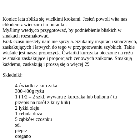
Koniec lata zbliża się wielkimi krokami. Jesień powoli wita nas
chłodem z wieczora i o poranku.
Myślimy wtedy,co przygotować, by podniebienie bliskich w
smakach rozsmakować.
Brak czasu niestety nam nie sprzyja. Szukamy inspiracji smacznych,
zaskakujących i łatwych do tego w przygotowaniu szybkich. Takie
właśnie jest nasza propozycja Ćwiartki kurczaka pieczone na ryżu
w smaku zaskakujące i proporcjach cenowych znikome. Smakują
każdemu, zaskakują i proszą się o więcej 😉
Składniki:
4 ćwiartki z kurczaka
300-400g ryżu
1 i 1/2 – 2 szkl. wywaru z kurczaka lub bulionu ( tu
przepis na rosół z kury klik)
2 łyżki oleju
1 cebula duża
5 ząbków czosnku
sól
pieprz
oregano