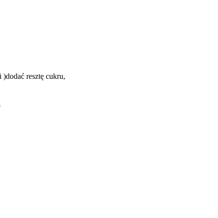
 )dodać resztę cukru,
ą