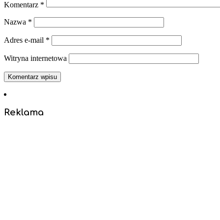
Komentarz
*
Nazwa
*
Adres e-mail
*
Witryna internetowa
Reklama