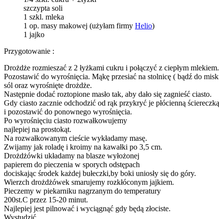
szczypta soli
1 szkl. mleka
1 op. masy makowej (użyłam firmy
Helio
)
1 jajko
Przygotowanie :
Drożdże rozmieszać z 2 łyżkami cukru i połączyć z ciepłym mlekiem.
Pozostawić do wyrośnięcia. Mąkę przesiać na stolnicę ( bądź do miski
sól oraz wyrośnięte drożdże.
Następnie dodać roztopione masło tak, aby dało się zagnieść ciasto.
Gdy ciasto zacznie odchodzić od rąk przykryć je płócienną ściereczk
i pozostawić do ponownego wyrośnięcia.
Po wyrośnięciu ciasto rozwałkowujemy
najlepiej na prostokąt.
Na rozwałkowanym cieście wykładamy masę.
Zwijamy jak roladę i kroimy na kawałki po 3,5 cm.
Drożdżówki układamy na blasze wyłożonej
papierem do pieczenia w sporych odstępach
dociskając środek każdej bułeczki,by boki uniosły się do góry.
Wierzch drożdżówek smarujemy rozkłóconym jajkiem.
Pieczemy w piekarniku nagrzanym do temperatury
200st.C przez 15-20 minut.
Najlepiej jest pilnować i wyciągnąć gdy będą złociste.
Wystudzić.