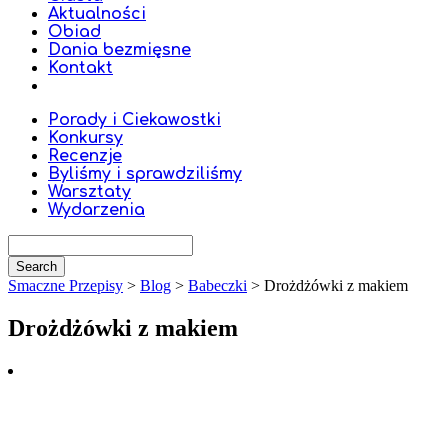
Aktualności
Obiad
Dania bezmięsne
Kontakt
Porady i Ciekawostki
Konkursy
Recenzje
Byliśmy i sprawdziliśmy
Warsztaty
Wydarzenia
Smaczne Przepisy
>
Blog
>
Babeczki
>
Drożdżówki z makiem
Drożdżówki z makiem