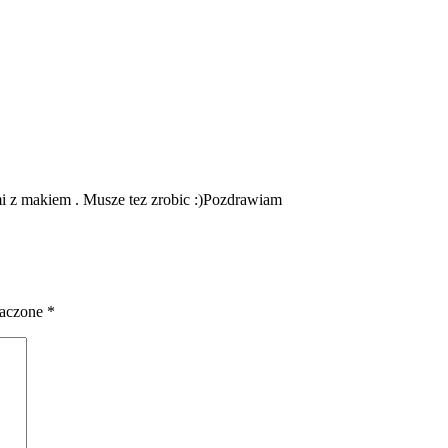
 z makiem . Musze tez zrobic :)Pozdrawiam
naczone
*