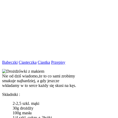
Babeczki
Ciasteczka
Ciastka
Przepisy
Nie od dziś wiadomo,że to co sami zrobimy
smakuje najbardziej, a gdy jeszcze
wkładamy w to serce każdy się skusi na kęs.
Składniki :
2-2,5 szkl. mąki
30g drożdży
100g masła
1/4 szkl. cukru + 2łyżki