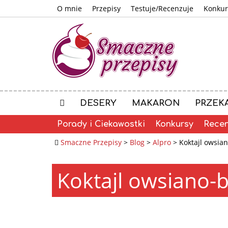
O mnie
Przepisy
Testuje/Recenzuje
Konkur
DESERY
MAKARON
PRZEK
Porady i Ciekawostki
Konkursy
Recen
Smaczne Przepisy
>
Blog
>
Alpro
>
Koktajl owsia
Koktajl owsiano-