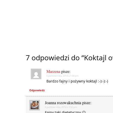
7 odpowiedzi do “Koktajl 
Marzena
pisze:
6 października, 2014 o 1:04 pm
Bardzo fajny i pożywny koktajl :-):-):-)
Odpowiedz
Joanna rozowakuchnia
pisze:
6 października, 2014 o 3:50 pm
Fajny taki dietetyczny 🙂