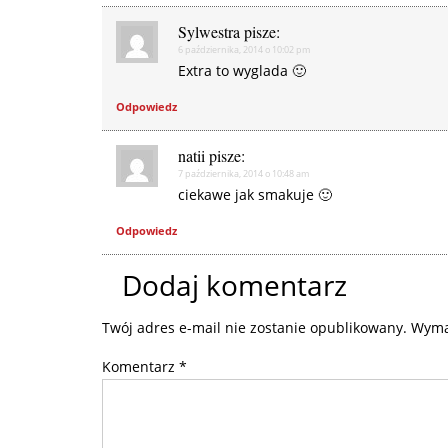
Sylwestra
pisze:
6 października, 2014 o 10:02 pm
Extra to wyglada 🙂
Odpowiedz
natii
pisze:
7 października, 2014 o 10:48 am
ciekawe jak smakuje 🙂
Odpowiedz
Dodaj komentarz
Twój adres e-mail nie zostanie opublikowany.
Wyma
Komentarz
*