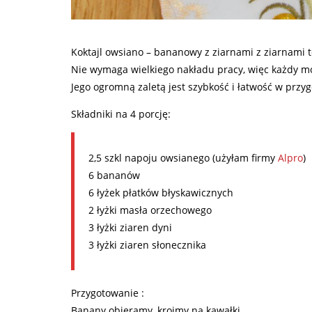
Koktajl owsiano – bananowy z ziarnami z ziarnami 
Nie wymaga wielkiego nakładu pracy, więc każdy m
Jego ogromną zaletą jest szybkość i łatwość w przy
Składniki na 4 porcję:
2,5 szkl napoju owsianego (użyłam firmy
Alpro
)
6 bananów
6 łyżek płatków błyskawicznych
2 łyżki masła orzechowego
3 łyżki ziaren dyni
3 łyżki ziaren słonecznika
Przygotowanie :
Banany obieramy, kroimy na kawałki.