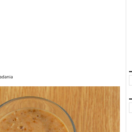
adania
A
K
p