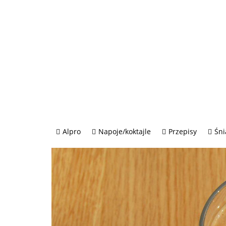
Alpro
Napoje/koktajle
Przepisy
Śni