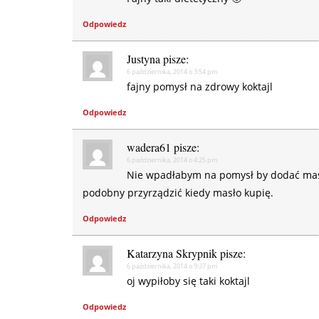
Odpowiedz
Justyna
pisze:
6 października, 2014 o 3:54 pm
fajny pomysł na zdrowy koktajl
Odpowiedz
wadera61
pisze:
6 października, 2014 o 4:25 pm
Nie wpadłabym na pomysł by dodać mas
podobny przyrządzić kiedy masło kupię.
Odpowiedz
Katarzyna Skrypnik
pisze:
6 października, 2014 o 9:37 pm
oj wypiłoby się taki koktajl
Odpowiedz