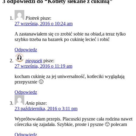
3 odpowiedzi do “Kotlety siekane z cukinią”
Piotrek
pisze:
27 września, 2016 o 10:24 am
A zastanawiałem się co zrobić sobie na obiad,a teraz tylko
szybko trzeba na bazarek po cukinię lecieć i robić
Odpowiedz
piegusek
pisze:
27 września, 2016 o 11:19 am
kocham cukinię za jej uniwersalność, kotleciki wyglądają
przepysznie 🙂
Odpowiedz
Ania
pisze:
23 października, 2016 o 3:11 pm
Wypróbowałam przepis. Placuszki pyszne cała rodzina nawet
córeczka się zajadała. Szybkie, proste i pyszne 🙂 polecam
Odpowiedz