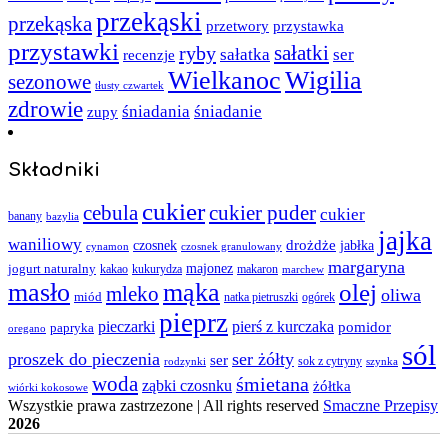
przekąski
przekąska
przystawka
przetwory
przystawki
sałatki
ryby
sałatka
ser
recenzje
Wielkanoc
Wigilia
sezonowe
tłusty czwartek
zdrowie
śniadania
śniadanie
zupy
Składniki
cukier
cebula
cukier puder
cukier
banany
bazylia
jajka
waniliowy
czosnek
drożdże
jabłka
cynamon
czosnek granulowany
margaryna
jogurt naturalny
majonez
kakao
kukurydza
makaron
marchew
masło
mąka
olej
mleko
oliwa
miód
ogórek
natka pietruszki
pieprz
pieczarki
pierś z kurczaka
pomidor
papryka
oregano
sól
proszek do pieczenia
ser żółty
ser
sok z cytryny
rodzynki
szynka
woda
śmietana
ząbki czosnku
żółtka
wiórki kokosowe
Wszystkie prawa zastrzezone | All rights reserved
Smaczne Przepisy
2026