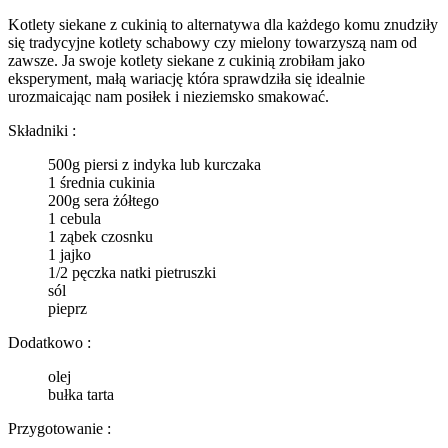
Kotlety siekane z cukinią to alternatywa dla każdego komu znudziły
się tradycyjne kotlety schabowy czy mielony towarzyszą nam od
zawsze. Ja swoje kotlety siekane z cukinią zrobiłam jako
eksperyment, małą wariację która sprawdziła się idealnie
urozmaicając nam posiłek i nieziemsko smakować.
Składniki :
500g piersi z indyka lub kurczaka
1 średnia cukinia
200g sera żółtego
1 cebula
1 ząbek czosnku
1 jajko
1/2 pęczka natki pietruszki
sól
pieprz
Dodatkowo :
olej
bułka tarta
Przygotowanie :