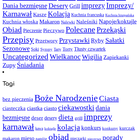
Imprezy/
imprezy
Desery
Dania bezmięsne
Grill
Karnawał
Kolacja
Kasze
Kuchnia francuska
Kuchnia hiszpańska
Napoje/koktajle
Makaron
Kuchnia włoska
Naleśniki
Nalewki
Polecane
Obiad
Przekąski
Pieczywo
Pieczenie
Przepisy
Sałatki
Przystawki
Ryby
Przetwory
Sezonowe
Torty
Tłusty czwartek
Soki
Syropy
Tarty
Uncategorized
Wielkanoc
Wigilia
Zapiekanki
Śniadania
Zupy
Tagi
Boże Narodzenie
Ciasta
bez pieczenia
ciekawostki
dania
ciastka
ciasto
ciasteczka
imprezy
dieta
bezmięsne
deser
desery
grill
karnawał
kolacja
konkurs
kurczak
kawa
konkursy
koktajle
obiad
porady
mięso
makaron
napóje
pieczarki
pieczywo