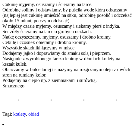
Cukinię myjemy, osuszamy i ścieramy na tarce.
Odrobinę solimy i odstawiamy, by puściła wodę którą odsączamy
(najlepiej jest cukinię umieścić na sitku, odrobinę posolić i odczekać
około 15 minut, po czym odcisnąć).
W między czasie myjemy, osuszamy i siekamy pierś z indyka.
Ser żółty ścieramy na tarce o grubych oczkach.
Natkę oczyszczamy, myjemy, osuszamy i drobno kroimy.
Cebulę i czosnek obieramy i drobno kroimy.
Wszystkie składniki łączymy w misce.
Dodajemy jajko i doprawiamy do smaku solą i pieprzem.
Następnie z wyrobionego farszu lepimy w dłoniach kotlety na
kształt kulek.
Obtaczamy w bułce tartej i smażymy na rozgrzanym oleju z dwóch
stron na rumiany kolor.
Podajemy na ciepło np. z ziemniakami i surówką.
Smacznego
Tagi:
kotlety
,
obiad