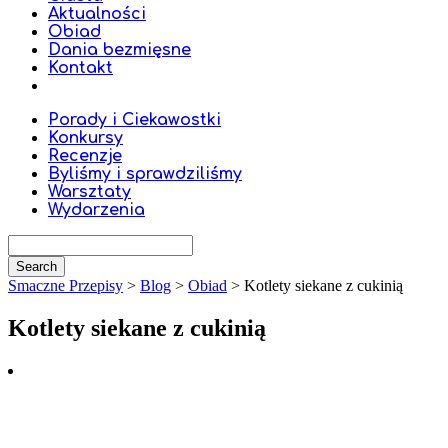
Aktualności
Obiad
Dania bezmięsne
Kontakt
Porady i Ciekawostki
Konkursy
Recenzje
Byliśmy i sprawdziliśmy
Warsztaty
Wydarzenia
Smaczne Przepisy
>
Blog
>
Obiad
>
Kotlety siekane z cukinią
Kotlety siekane z cukinią