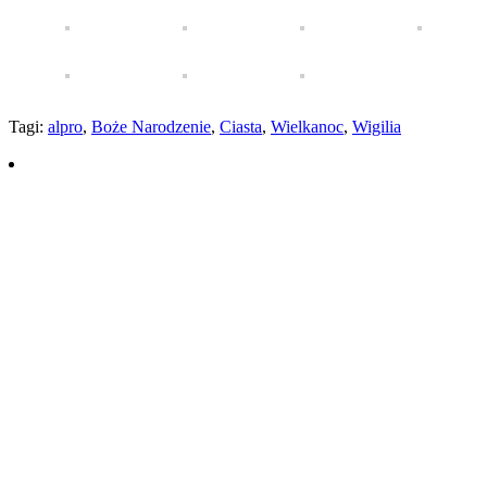
Tagi:
alpro
,
Boże Narodzenie
,
Ciasta
,
Wielkanoc
,
Wigilia