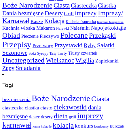
Boże Narodzenie
Ciasta
Ciasteczka
Ciastka
Imprezy/
imprezy
Desery
Dania bezmięsne
Grill
Karnawał
Kolacja
Kasze
Kuchnia francuska
Kuchnia hiszpańska
Napoje/koktajle
Makaron
Kuchnia włoska
Naleśniki
Nalewki
Polecane
Obiad
Przekąski
Pieczywo
Pieczenie
Przepisy
Sałatki
Przystawki
Ryby
Przetwory
Sezonowe
Torty
Tłusty czwartek
Soki
Syropy
Tarty
Uncategorized
Wielkanoc
Wigilia
Zapiekanki
Śniadania
Zupy
Tagi
Boże Narodzenie
Ciasta
bez pieczenia
ciekawostki
dania
ciastka
ciasto
ciasteczka
imprezy
dieta
bezmięsne
deser
desery
grill
karnawał
kolacja
konkurs
kurczak
kawa
konkursy
koktajle