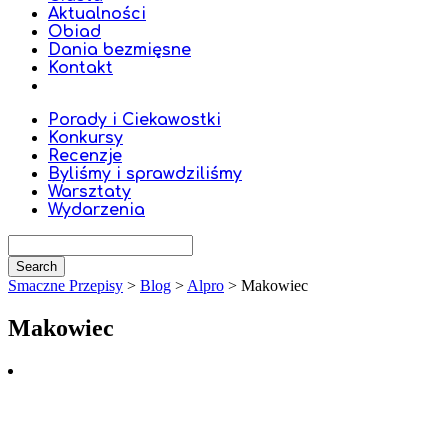
Aktualności
Obiad
Dania bezmięsne
Kontakt
Porady i Ciekawostki
Konkursy
Recenzje
Byliśmy i sprawdziliśmy
Warsztaty
Wydarzenia
Smaczne Przepisy
>
Blog
>
Alpro
>
Makowiec
Makowiec