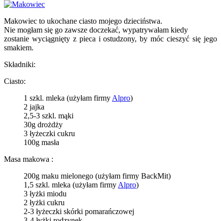
Makowiec to ukochane ciasto mojego dzieciństwa.
Nie mogłam się go zawsze doczekać, wypatrywałam kiedy
zostanie wyciągnięty z pieca i ostudzony, by móc cieszyć się jego
smakiem.
Składniki:
Ciasto:
1 szkl. mleka (użyłam firmy
Alpro
)
2 jajka
2,5-3 szkl. mąki
30g drożdży
3 łyżeczki cukru
100g masła
Masa makowa :
200g maku mielonego (użyłam firmy BackMit)
1,5 szkl. mleka (użyłam firmy
Alpro
)
3 łyżki miodu
2 łyżki cukru
2-3 łyżeczki skórki pomarańczowej
3-4 łyżki rodzynek