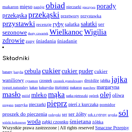
obiad
porady
mięso
makaron
napóje
pieczarki
pieczywo
przekąski
przekąska
przystawka
przetwory
przystawki
sałatki
ryby
sałatka
ser
recenzje
Wielkanoc
Wigilia
sezonowe
tłusty czwartek
zdrowie
śniadania
śniadanie
zupy
Składniki
cukier
cebula
cukier puder
cukier
banany
bazylia
jajka
waniliowy
czosnek
drożdże
jabłka
cynamon
czosnek granulowany
margaryna
jogurt naturalny
majonez
kakao
kukurydza
makaron
marchew
masło
mąka
olej
mleko
oliwa
miód
ogórek
natka pietruszki
pieprz
pieczarki
pierś z kurczaka
pomidor
papryka
oregano
sól
proszek do pieczenia
ser żółty
ser
sok z cytryny
rodzynki
szynka
woda
śmietana
ząbki czosnku
żółtka
wiórki kokosowe
Wszystkie prawa zastrzezone | All rights reserved
Smaczne Przepisy