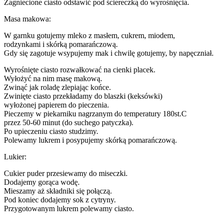
Zagniecione ciasto odstawić pod ściereczką do wyrośnięcia.
Masa makowa:
W garnku gotujemy mleko z masłem, cukrem, miodem,
rodzynkami i skórką pomarańczową.
Gdy się zagotuje wsypujemy mak i chwilę gotujemy, by napęczniał.
Wyrośnięte ciasto rozwałkować na cienki placek.
Wyłożyć na nim masę makową.
Zwinąć jak roladę zlepiając końce.
Zwinięte ciasto przekładamy do blaszki (keksówki)
wyłożonej papierem do pieczenia.
Pieczemy w piekarniku nagrzanym do temperatury 180st.C
przez 50-60 minut (do suchego patyczka).
Po upieczeniu ciasto studzimy.
Polewamy lukrem i posypujemy skórką pomarańczową.
Lukier:
Cukier puder przesiewamy do miseczki.
Dodajemy gorąca wodę.
Mieszamy aż składniki się połączą.
Pod koniec dodajemy sok z cytryny.
Przygotowanym lukrem polewamy ciasto.