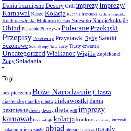
Imprezy/
imprezy
Desery
Dania bezmięsne
Grill
Karnawał
Kolacja
Kasze
Kuchnia francuska
Kuchnia hiszpańska
Napoje/koktajle
Makaron
Kuchnia włoska
Naleśniki
Nalewki
Polecane
Obiad
Przekąski
Pieczywo
Pieczenie
Przepisy
Sałatki
Przystawki
Ryby
Przetwory
Sezonowe
Torty
Tłusty czwartek
Soki
Syropy
Tarty
Uncategorized
Wielkanoc
Wigilia
Zapiekanki
Śniadania
Zupy
Tagi
Boże Narodzenie
Ciasta
bez pieczenia
ciekawostki
dania
ciastka
ciasto
ciasteczka
imprezy
dieta
bezmięsne
deser
desery
grill
karnawał
kolacja
konkurs
kurczak
kawa
konkursy
koktajle
obiad
porady
mięso
makaron
napóje
pieczarki
pieczywo