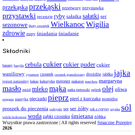
przekąski
przekąska
przystawka
przetwory
przystawki
sałatki
ryby
sałatka
ser
recenzje
Wielkanoc
Wigilia
sezonowe
tłusty czwartek
zdrowie
śniadania
śniadanie
zupy
Składniki
cukier
cebula
cukier puder
cukier
banany
bazylia
jajka
waniliowy
czosnek
drożdże
jabłka
cynamon
czosnek granulowany
margaryna
jogurt naturalny
majonez
kakao
kukurydza
makaron
marchew
masło
mąka
olej
mleko
oliwa
miód
ogórek
natka pietruszki
pieprz
pieczarki
pierś z kurczaka
pomidor
papryka
oregano
sól
proszek do pieczenia
ser żółty
ser
sok z cytryny
rodzynki
szynka
woda
śmietana
ząbki czosnku
żółtka
wiórki kokosowe
Wszystkie prawa zastrzezone | All rights reserved
Smaczne Przepisy
2026