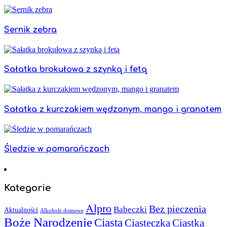
Sernik zebra
Sałatka brokułowa z szynką i fetą
Sałatka z kurczakiem wędzonym, mango i granatem
Śledzie w pomarańczach
Kategorie
Alpro
Bez pieczenia
Babeczki
Aktualności
Alkohole domowe
Boże Narodzenie
Ciasta
Ciasteczka
Ciastka