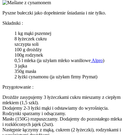
Pyszne bułeczki jako dopełnienie śniadania i nie tylko.
Składniki :
1 kg mąki pszennej
8 łyżeczek cukru
szczypta soli
100 g drożdży
100g rodzynek
0,5 l mleka (ja użyłam mleko waniliowe
Alpro
)
3 jajka
350g masła
2 łyżki cynamonu (ja użyłam firmy Prymat)
Przygotowanie :
Drożdże zasypujemy 3 łyżeczkami cukru mieszamy z ciepłym
mlekiem (1,5 szkl).
Dodajemy 2-3 łyżki mąki i odstawiamy do wyrośnięcia.
Rodzynki sparzamy i odsączamy.
Masło (150G) rozpuszczamy. Dodajemy do pozostałego mleka
i rozkłóconych jajek (2szt).
Następnie łączymy z mąką, cukrem (2 łyżeczki), rodzynkami i