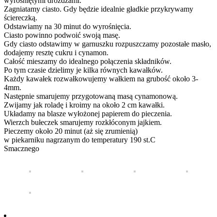
wyrośniętymi drożdżami.
Zagniatamy ciasto. Gdy będzie idealnie gładkie przykrywamy
ściereczką.
Odstawiamy na 30 minut do wyrośnięcia.
Ciasto powinno podwoić swoją masę.
Gdy ciasto odstawimy w garnuszku rozpuszczamy pozostałe masło,
dodajemy resztę cukru i cynamon.
Całość mieszamy do idealnego połączenia składników.
Po tym czasie dzielimy je kilka równych kawałków.
Każdy kawałek rozwałkowujemy wałkiem na grubość około 3-
4mm.
Następnie smarujemy przygotowaną masą cynamonową.
Zwijamy jak roladę i kroimy na około 2 cm kawałki.
Układamy na blasze wyłożonej papierem do pieczenia.
Wierzch bułeczek smarujemy rozkłóconym jajkiem.
Pieczemy około 20 minut (aż się zrumienią)
w piekarniku nagrzanym do temperatury 190 st.C
Smacznego