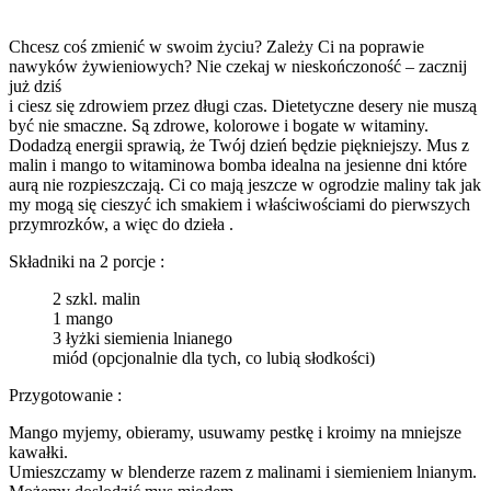
Chcesz coś zmienić w swoim życiu? Zależy Ci na poprawie
nawyków żywieniowych? Nie czekaj w nieskończoność – zacznij
już dziś
i ciesz się zdrowiem przez długi czas. Dietetyczne desery nie muszą
być nie smaczne. Są zdrowe, kolorowe i bogate w witaminy.
Dodadzą energii sprawią, że Twój dzień będzie piękniejszy. Mus z
malin i mango to witaminowa bomba idealna na jesienne dni które
aurą nie rozpieszczają. Ci co mają jeszcze w ogrodzie maliny tak jak
my mogą się cieszyć ich smakiem i właściwościami do pierwszych
przymrozków, a więc do dzieła .
Składniki na 2 porcje :
2 szkl. malin
1 mango
3 łyżki siemienia lnianego
miód (opcjonalnie dla tych, co lubią słodkości)
Przygotowanie :
Mango myjemy, obieramy, usuwamy pestkę i kroimy na mniejsze
kawałki.
Umieszczamy w blenderze razem z malinami i siemieniem lnianym.