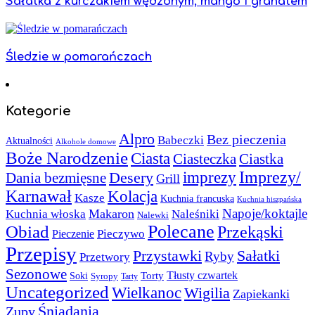
Sałatka z kurczakiem wędzonym, mango i granatem
Śledzie w pomarańczach
Kategorie
Alpro
Bez pieczenia
Babeczki
Aktualności
Alkohole domowe
Boże Narodzenie
Ciasta
Ciasteczka
Ciastka
Imprezy/
imprezy
Desery
Dania bezmięsne
Grill
Karnawał
Kolacja
Kasze
Kuchnia francuska
Kuchnia hiszpańska
Napoje/koktajle
Makaron
Kuchnia włoska
Naleśniki
Nalewki
Polecane
Obiad
Przekąski
Pieczywo
Pieczenie
Przepisy
Sałatki
Przystawki
Ryby
Przetwory
Sezonowe
Torty
Tłusty czwartek
Soki
Syropy
Tarty
Uncategorized
Wielkanoc
Wigilia
Zapiekanki
Śniadania
Zupy