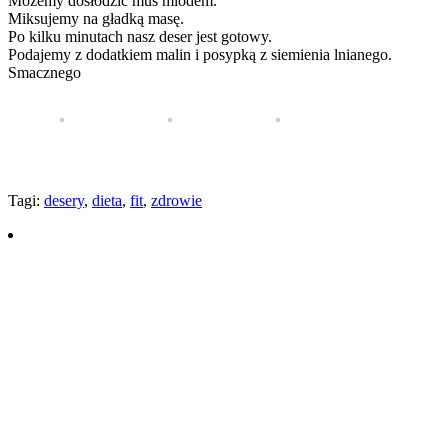
Możemy dosłodzić mus miodem.
Miksujemy na gładką masę.
Po kilku minutach nasz deser jest gotowy.
Podajemy z dodatkiem malin i posypką z siemienia lnianego.
Smacznego
Tagi:
desery
,
dieta
,
fit
,
zdrowie