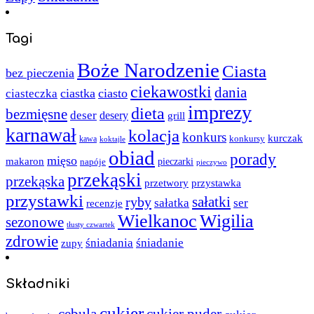
Tagi
Boże Narodzenie
Ciasta
bez pieczenia
ciekawostki
dania
ciastka
ciasto
ciasteczka
imprezy
dieta
bezmięsne
deser
desery
grill
karnawał
kolacja
konkurs
kurczak
kawa
konkursy
koktajle
obiad
porady
mięso
makaron
napóje
pieczarki
pieczywo
przekąski
przekąska
przystawka
przetwory
przystawki
sałatki
ryby
sałatka
ser
recenzje
Wielkanoc
Wigilia
sezonowe
tłusty czwartek
zdrowie
śniadania
śniadanie
zupy
Składniki
cukier