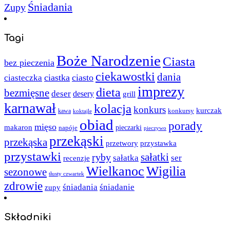
Śniadania
Zupy
Tagi
Boże Narodzenie
Ciasta
bez pieczenia
ciekawostki
dania
ciastka
ciasto
ciasteczka
imprezy
dieta
bezmięsne
deser
desery
grill
karnawał
kolacja
konkurs
kurczak
kawa
konkursy
koktajle
obiad
porady
mięso
makaron
napóje
pieczarki
pieczywo
przekąski
przekąska
przystawka
przetwory
przystawki
sałatki
ryby
sałatka
ser
recenzje
Wielkanoc
Wigilia
sezonowe
tłusty czwartek
zdrowie
śniadania
śniadanie
zupy
Składniki