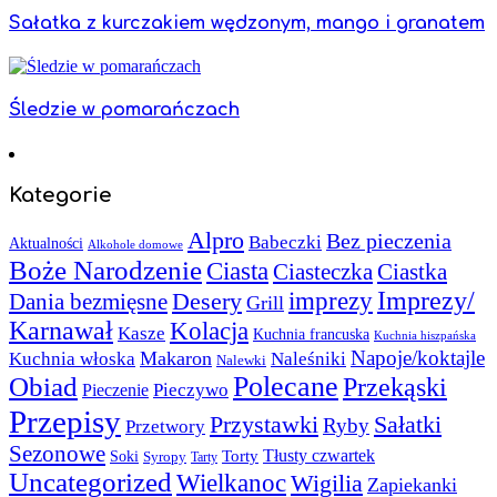
Sałatka z kurczakiem wędzonym, mango i granatem
Śledzie w pomarańczach
Kategorie
Alpro
Bez pieczenia
Babeczki
Aktualności
Alkohole domowe
Boże Narodzenie
Ciasta
Ciasteczka
Ciastka
Imprezy/
imprezy
Desery
Dania bezmięsne
Grill
Karnawał
Kolacja
Kasze
Kuchnia francuska
Kuchnia hiszpańska
Napoje/koktajle
Makaron
Kuchnia włoska
Naleśniki
Nalewki
Polecane
Obiad
Przekąski
Pieczywo
Pieczenie
Przepisy
Sałatki
Przystawki
Ryby
Przetwory
Sezonowe
Torty
Tłusty czwartek
Soki
Syropy
Tarty
Uncategorized
Wielkanoc
Wigilia
Zapiekanki