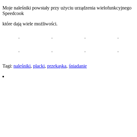
Moje naleśniki powstały przy użyciu urządzenia wielofunkcyjnego
Speedcook
które dają wiele możliwości.
Tagi:
naleśniki
,
placki
,
przekąska
,
śniadanie