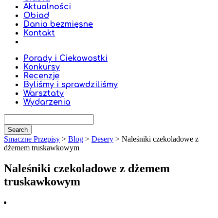
Aktualności
Obiad
Dania bezmięsne
Kontakt
Porady i Ciekawostki
Konkursy
Recenzje
Byliśmy i sprawdziliśmy
Warsztaty
Wydarzenia
Smaczne Przepisy
>
Blog
>
Desery
>
Naleśniki czekoladowe z
dżemem truskawkowym
Naleśniki czekoladowe z dżemem
truskawkowym