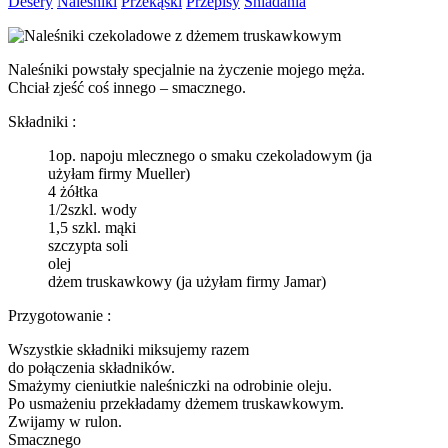
Desery
Naleśniki
Przekąski
Przepisy
Śniadania
Naleśniki powstały specjalnie na życzenie mojego męża.
Chciał zjeść coś innego – smacznego.
Składniki :
1op. napoju mlecznego o smaku czekoladowym (ja
użyłam firmy Mueller)
4 żółtka
1/2szkl. wody
1,5 szkl. mąki
szczypta soli
olej
dżem truskawkowy (ja użyłam firmy Jamar)
Przygotowanie :
Wszystkie składniki miksujemy razem
do połączenia składników.
Smażymy cieniutkie naleśniczki na odrobinie oleju.
Po usmażeniu przekładamy dżemem truskawkowym.
Zwijamy w rulon.
Smacznego