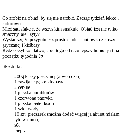
Co zrobić na obiad, by się nie narobić. Zacząć tydzień lekko i
kolorowo.
Mieć satysfakcję, że wszystkim smakuje. Obiad jest nie tylko
smaczny, ale i syty?
Wystarczy, że przygotujesz proste danie – potrawka z kaszy
gryczanej i kiełbasy.
Będzie szybko i łatwo, a od tego od razu lepszy humor jest na
początku tygodnia 😉
Składniki:
200g kaszy gryczanej (2 woreczki)
1 zawijane pętko kiełbasy
2 cebule
1 puszka pomidorów
1 czerwona papryka
1 puszka białej fasoli
1 szkl. wody
10 szt. pieczarek (można dodać więcej ja akurat miałam
tyle w domu)
sól
pieprz