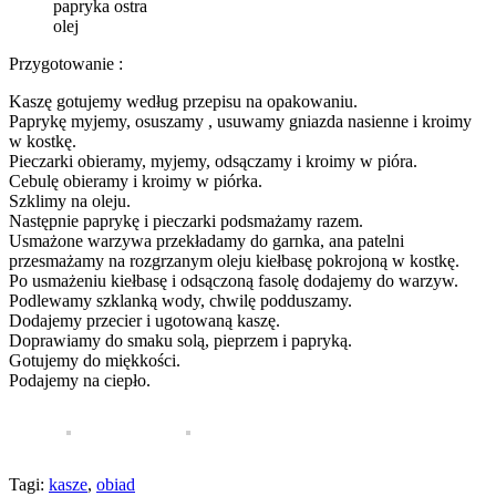
papryka ostra
olej
Przygotowanie :
Kaszę gotujemy według przepisu na opakowaniu.
Paprykę myjemy, osuszamy , usuwamy gniazda nasienne i kroimy
w kostkę.
Pieczarki obieramy, myjemy, odsączamy i kroimy w pióra.
Cebulę obieramy i kroimy w piórka.
Szklimy na oleju.
Następnie paprykę i pieczarki podsmażamy razem.
Usmażone warzywa przekładamy do garnka, ana patelni
przesmażamy na rozgrzanym oleju kiełbasę pokrojoną w kostkę.
Po usmażeniu kiełbasę i odsączoną fasolę dodajemy do warzyw.
Podlewamy szklanką wody, chwilę podduszamy.
Dodajemy przecier i ugotowaną kaszę.
Doprawiamy do smaku solą, pieprzem i papryką.
Gotujemy do miękkości.
Podajemy na ciepło.
Tagi:
kasze
,
obiad