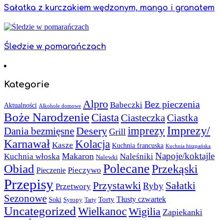
Sałatka z kurczakiem wędzonym, mango i granatem
Śledzie w pomarańczach
Kategorie
Alpro
Bez pieczenia
Babeczki
Aktualności
Alkohole domowe
Boże Narodzenie
Ciasta
Ciasteczka
Ciastka
Imprezy/
imprezy
Desery
Dania bezmięsne
Grill
Karnawał
Kolacja
Kasze
Kuchnia francuska
Kuchnia hiszpańska
Napoje/koktajle
Makaron
Kuchnia włoska
Naleśniki
Nalewki
Polecane
Obiad
Przekąski
Pieczywo
Pieczenie
Przepisy
Sałatki
Przystawki
Ryby
Przetwory
Sezonowe
Torty
Tłusty czwartek
Soki
Syropy
Tarty
Uncategorized
Wielkanoc
Wigilia
Zapiekanki