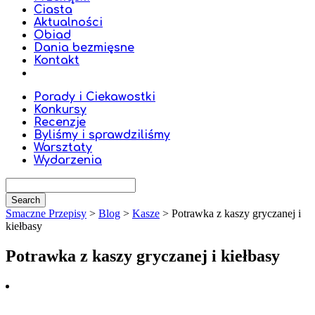
Ciasta
Aktualności
Obiad
Dania bezmięsne
Kontakt
Porady i Ciekawostki
Konkursy
Recenzje
Byliśmy i sprawdziliśmy
Warsztaty
Wydarzenia
Smaczne Przepisy
>
Blog
>
Kasze
>
Potrawka z kaszy gryczanej i
kiełbasy
Potrawka z kaszy gryczanej i kiełbasy