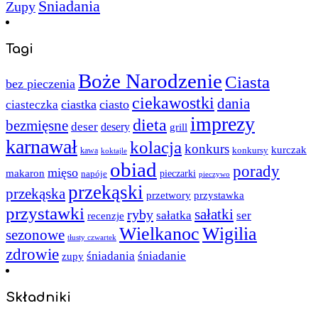
Śniadania
Zupy
Tagi
Boże Narodzenie
Ciasta
bez pieczenia
ciekawostki
dania
ciastka
ciasto
ciasteczka
imprezy
dieta
bezmięsne
deser
desery
grill
karnawał
kolacja
konkurs
kurczak
kawa
konkursy
koktajle
obiad
porady
mięso
makaron
napóje
pieczarki
pieczywo
przekąski
przekąska
przystawka
przetwory
przystawki
sałatki
ryby
sałatka
ser
recenzje
Wielkanoc
Wigilia
sezonowe
tłusty czwartek
zdrowie
śniadania
śniadanie
zupy
Składniki