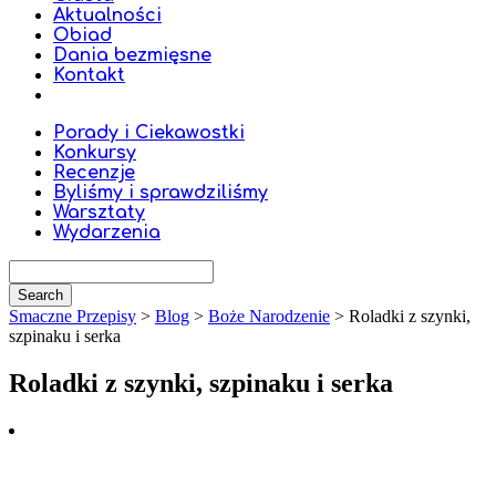
Aktualności
Obiad
Dania bezmięsne
Kontakt
Porady i Ciekawostki
Konkursy
Recenzje
Byliśmy i sprawdziliśmy
Warsztaty
Wydarzenia
Smaczne Przepisy
>
Blog
>
Boże Narodzenie
>
Roladki z szynki,
szpinaku i serka
Roladki z szynki, szpinaku i serka