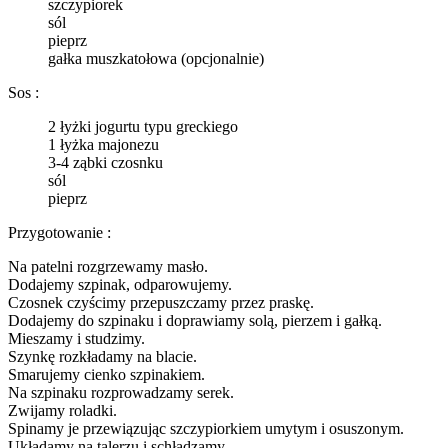
szczypiorek
sól
pieprz
gałka muszkatołowa (opcjonalnie)
Sos :
2 łyżki jogurtu typu greckiego
1 łyżka majonezu
3-4 ząbki czosnku
sól
pieprz
Przygotowanie :
Na patelni rozgrzewamy masło.
Dodajemy szpinak, odparowujemy.
Czosnek czyścimy przepuszczamy przez praskę.
Dodajemy do szpinaku i doprawiamy solą, pierzem i gałką.
Mieszamy i studzimy.
Szynkę rozkładamy na blacie.
Smarujemy cienko szpinakiem.
Na szpinaku rozprowadzamy serek.
Zwijamy roladki.
Spinamy je przewiązując szczypiorkiem umytym i osuszonym.
Układamy na talerzu i schładzamy.