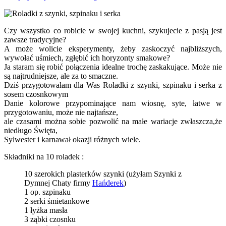
Czy wszystko co robicie w swojej kuchni, szykujecie z pasją jest
zawsze tradycyjne?
A może wolicie eksperymenty, żeby zaskoczyć najbliższych,
wywołać uśmiech, zgłębić ich horyzonty smakowe?
Ja staram się robić połączenia idealne trochę zaskakujące. Może nie
są najtrudniejsze, ale za to smaczne.
Dziś przygotowałam dla Was Roladki z szynki, szpinaku i serka z
sosem czosnkowym
Danie kolorowe przypominające nam wiosnę, syte, łatwe w
przygotowaniu, może nie najtańsze,
ale czasami można sobie pozwolić na małe wariacje zwłaszcza,że
niedługo Święta,
Sylwester i karnawał okazji różnych wiele.
Składniki na 10 roladek :
10 szerokich plasterków szynki (użyłam Szynki z
Dymnej Chaty firmy
Hańderek
)
1 op. szpinaku
2 serki śmietankowe
1 łyżka masła
3 ząbki czosnku