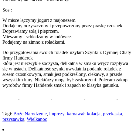
Sos :
W misce łączymy jogurt z majonezem.
Dodajemy oczyszczony i przepuszczony przez praskę czosnek.
Doprawiamy solą i pieprzem.
Mieszamy i schładzamy w lodówce.
Podajemy na zimno z roladkami.
Do przygotowania swoich roladek użyłam Szynki z Dymnej Chaty
firmy Hańderek
która jest niezwykle soczysta, delikatna w smaku wręcz rozpływa
się w ustach. Delikatność szynki uwydatnia podanie roladek z
sosem czosnkowym, smak jest podkreślony, ciekawy, a przede
wszystkim inny. Niektórzy mogą być zaskoczeni. Polecam zakup
wyrobów firmy Hańderek smak i zapach to klasyka gatunku.
Tagi:
Boże Narodzenie
,
imprezy
,
karnawał
,
kolacja
,
przekąska
,
przystawka
,
Wielkanoc