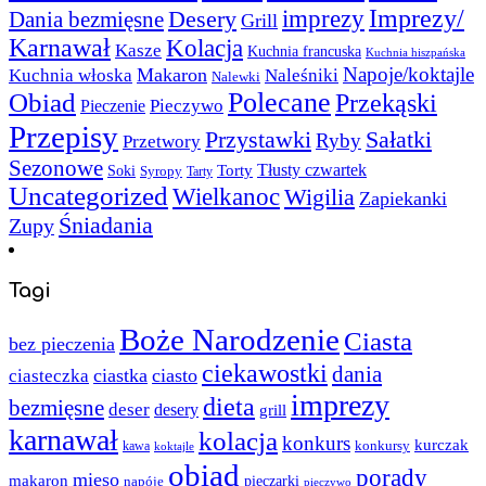
Imprezy/
imprezy
Desery
Dania bezmięsne
Grill
Karnawał
Kolacja
Kasze
Kuchnia francuska
Kuchnia hiszpańska
Napoje/koktajle
Makaron
Kuchnia włoska
Naleśniki
Nalewki
Polecane
Obiad
Przekąski
Pieczywo
Pieczenie
Przepisy
Sałatki
Przystawki
Ryby
Przetwory
Sezonowe
Torty
Tłusty czwartek
Soki
Syropy
Tarty
Uncategorized
Wielkanoc
Wigilia
Zapiekanki
Śniadania
Zupy
Tagi
Boże Narodzenie
Ciasta
bez pieczenia
ciekawostki
dania
ciastka
ciasto
ciasteczka
imprezy
dieta
bezmięsne
deser
desery
grill
karnawał
kolacja
konkurs
kurczak
kawa
konkursy
koktajle
obiad
porady
mięso
makaron
napóje
pieczarki
pieczywo