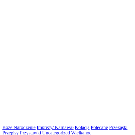
Boże Narodzenie
Imprezy/ Karnawał
Kolacja
Polecane
Przekąski
Przepisy
Przystawki
Uncategorized
Wielkanoc