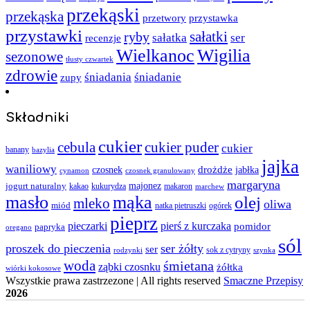
przekąski
przekąska
przystawka
przetwory
przystawki
sałatki
ryby
sałatka
ser
recenzje
Wielkanoc
Wigilia
sezonowe
tłusty czwartek
zdrowie
śniadania
śniadanie
zupy
Składniki
cukier
cebula
cukier puder
cukier
banany
bazylia
jajka
waniliowy
czosnek
drożdże
jabłka
cynamon
czosnek granulowany
margaryna
jogurt naturalny
majonez
kakao
kukurydza
makaron
marchew
masło
mąka
olej
mleko
oliwa
miód
ogórek
natka pietruszki
pieprz
pieczarki
pierś z kurczaka
pomidor
papryka
oregano
sól
proszek do pieczenia
ser żółty
ser
sok z cytryny
rodzynki
szynka
woda
śmietana
ząbki czosnku
żółtka
wiórki kokosowe
Wszystkie prawa zastrzezone | All rights reserved
Smaczne Przepisy
2026