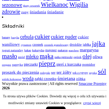
Wielkanoc
Wigilia
sezonowe
tłusty czwartek
zdrowie
śniadania
śniadanie
zupy
Składniki
cukier
cebula
cukier puder
cukier
banany
bazylia
jajka
waniliowy
czosnek
drożdże
jabłka
cynamon
czosnek granulowany
margaryna
jogurt naturalny
majonez
kakao
kukurydza
makaron
marchew
masło
mąka
olej
mleko
oliwa
miód
ogórek
natka pietruszki
pieprz
pieczarki
pierś z kurczaka
pomidor
papryka
oregano
sól
proszek do pieczenia
ser żółty
ser
sok z cytryny
rodzynki
szynka
woda
śmietana
ząbki czosnku
żółtka
wiórki kokosowe
Wszystkie prawa zastrzezone | All rights reserved
Smaczne Przepisy
2026
Ta strona używa plików Cookies. Dowiedz się więcej o celu ich używania i
możliwości zmiany ustawień Cookies w przeglądarce.
czytaj więcej