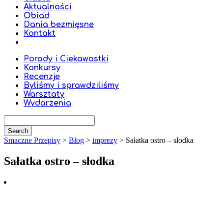
Aktualności
Obiad
Dania bezmięsne
Kontakt
Porady i Ciekawostki
Konkursy
Recenzje
Byliśmy i sprawdziliśmy
Warsztaty
Wydarzenia
Smaczne Przepisy
>
Blog
>
imprezy
>
Sałatka ostro – słodka
Sałatka ostro – słodka