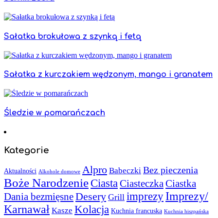
Sałatka brokułowa z szynką i fetą
Sałatka z kurczakiem wędzonym, mango i granatem
Śledzie w pomarańczach
Kategorie
Alpro
Bez pieczenia
Babeczki
Aktualności
Alkohole domowe
Boże Narodzenie
Ciasta
Ciasteczka
Ciastka
Imprezy/
imprezy
Desery
Dania bezmięsne
Grill
Karnawał
Kolacja
Kasze
Kuchnia francuska
Kuchnia hiszpańska