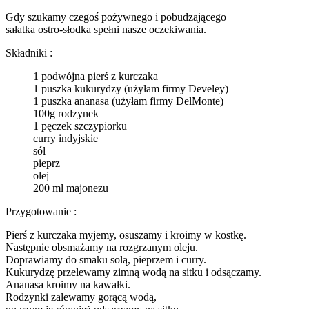
Gdy szukamy czegoś pożywnego i pobudzającego
sałatka ostro-słodka spełni nasze oczekiwania.
Składniki :
1 podwójna pierś z kurczaka
1 puszka kukurydzy (użyłam firmy Develey)
1 puszka ananasa (użyłam firmy DelMonte)
100g rodzynek
1 pęczek szczypiorku
curry indyjskie
sól
pieprz
olej
200 ml majonezu
Przygotowanie :
Pierś z kurczaka myjemy, osuszamy i kroimy w kostkę.
Następnie obsmażamy na rozgrzanym oleju.
Doprawiamy do smaku solą, pieprzem i curry.
Kukurydzę przelewamy zimną wodą na sitku i odsączamy.
Ananasa kroimy na kawałki.
Rodzynki zalewamy gorącą wodą,