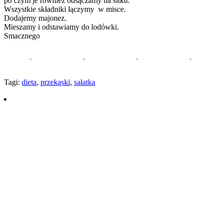
po czym je również odsączamy na sitku.
Wszystkie składniki łączymy w misce.
Dodajemy majonez.
Mieszamy i odstawiamy do lodówki.
Smacznego
Tagi:
dieta
,
przekąski
,
sałatka