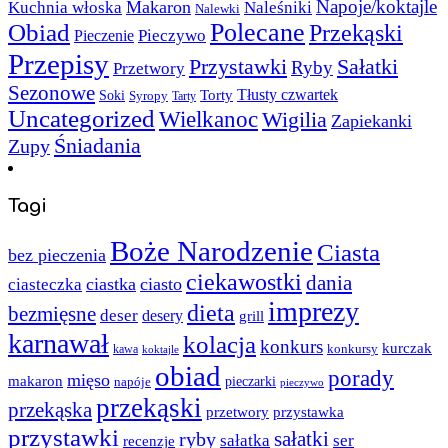
Napoje/koktajle
Makaron
Kuchnia włoska
Naleśniki
Nalewki
Polecane
Obiad
Przekąski
Pieczywo
Pieczenie
Przepisy
Sałatki
Przystawki
Ryby
Przetwory
Sezonowe
Torty
Tłusty czwartek
Soki
Syropy
Tarty
Uncategorized
Wielkanoc
Wigilia
Zapiekanki
Śniadania
Zupy
Tagi
Boże Narodzenie
Ciasta
bez pieczenia
ciekawostki
dania
ciastka
ciasto
ciasteczka
imprezy
dieta
bezmięsne
deser
desery
grill
karnawał
kolacja
konkurs
kurczak
kawa
konkursy
koktajle
obiad
porady
mięso
makaron
napóje
pieczarki
pieczywo
przekąski
przekąska
przystawka
przetwory
przystawki
sałatki
ryby
sałatka
ser
recenzje