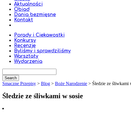
Aktualności
Obiad
Dania bezmięsne
Kontakt
Porady i Ciekawostki
Konkursy
Recenzje
Byliśmy i sprawdziliśmy
Warsztaty
Wydarzenia
Smaczne Przepisy
>
Blog
>
Boże Narodzenie
>
Śledzie ze śliwkami 
Śledzie ze śliwkami w sosie