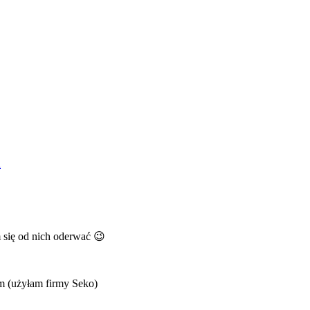
a
m się od nich oderwać 😉
m (użyłam firmy Seko)