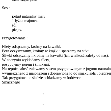
Sos :
jogurt naturalny mały
1 łyżka majonezu
sól
pieprz
Przygotowanie :
Filety odsączamy, kroimy na kawałki.
Pora oczyszczamy, kroimy w krążki i sparzamy na sitku.
Śliwki odsączamy i kroimy na kawałki (ich wielkość zależy od nas).
W naczyniu wykładamy filety,
posypujemy porem i śliwkami.
Następnie całość zalewamy sosem przygotowanym z jogurtu natural
wymieszanego z majonezem i doprawionego do smaku solą i pieprze
Tak przygotowane śledzie schładzamy w lodówce.
Smacznego