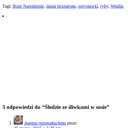
Tagi:
Boże Narodzenie
,
dania bezmięsne
,
przystawki
,
ryby
,
Wigilia
3 odpowiedzi do “Śledzie ze śliwkami w sosie”
Joanna rozowakuchnia
pisze: