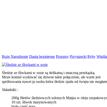
Boże Narodzenie
Dania bezmięsne
Przepisy
Przystawki
Ryby
Wigili
Śledzie ze śliwkami w sosie są delikatną i smaczną przekąską.
Może komuś wydawać się dziwne takie połączenie, ale warte jest
spróbowania nawet ja osoba która śledzie zjada od święta nie mogła
Składniki :
200g filetów śledziowych solonych Matjas w oleju rzepakowy
10 szt. śliwek marynowanych
biała część pora