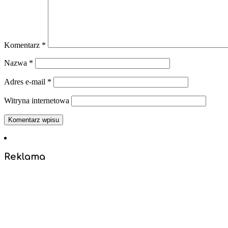
Komentarz
*
Nazwa
*
Adres e-mail
*
Witryna internetowa
Reklama