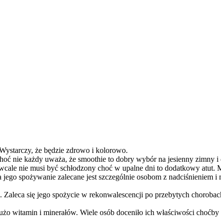
. Wystarczy, że będzie zdrowo i kolorowo.
oć nie każdy uważa, że smoothie to dobry wybór na jesienny zimny i 
ale nie musi być schłodzony choć w upalne dni to dodatkowy atut. Mam
 jego spożywanie zalecane jest szczególnie osobom z nadciśnieniem 
. Zaleca się jego spożycie w rekonwalescencji po przebytych choroba
żo witamin i minerałów. Wiele osób doceniło ich właściwości choćby d