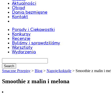
Aktualności
Obiad
Dania bezmięsne
Kontakt
Porady i Ciekawostki
Konkursy
Recenzje
Byliśmy i sprawdziliśmy
Warsztaty
Wydarzenia
Smaczne Przepisy
>
Blog
>
Napoje/koktajle
>
Smoothie z malin i me
Smoothie z malin i melona