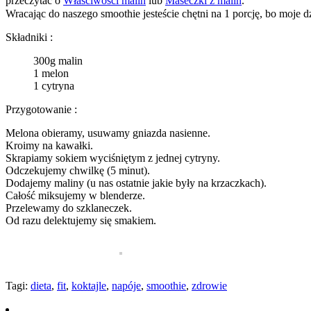
przeczytać o
Właściwości malin
lub
Maseczki z malin
.
Wracając do naszego smoothie jesteście chętni na 1 porcję, bo moje dz
Składniki :
300g malin
1 melon
1 cytryna
Przygotowanie :
Melona obieramy, usuwamy gniazda nasienne.
Kroimy na kawałki.
Skrapiamy sokiem wyciśniętym z jednej cytryny.
Odczekujemy chwilkę (5 minut).
Dodajemy maliny (u nas ostatnie jakie były na krzaczkach).
Całość miksujemy w blenderze.
Przelewamy do szklaneczek.
Od razu delektujemy się smakiem.
Tagi:
dieta
,
fit
,
koktajle
,
napóje
,
smoothie
,
zdrowie