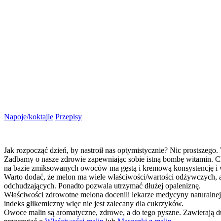
Napoje/koktajle
Przepisy
Jak rozpocząć dzień, by nastroił nas optymistycznie? Nic prostszego
Zadbamy o nasze zdrowie zapewniając sobie istną bombę witamin. Ch
na bazie zmiksowanych owoców ma gęstą i kremową konsystencję i wc
Warto dodać, że melon ma wiele właściwości/wartości odżywczych, a
odchudzających. Ponadto pozwala utrzymać dłużej opaleniznę.
Właściwości zdrowotne melona docenili lekarze medycyny naturalnej
indeks glikemiczny więc nie jest zalecany dla cukrzyków.
Owoce malin są aromatyczne, zdrowe, a do tego pyszne. Zawierają du