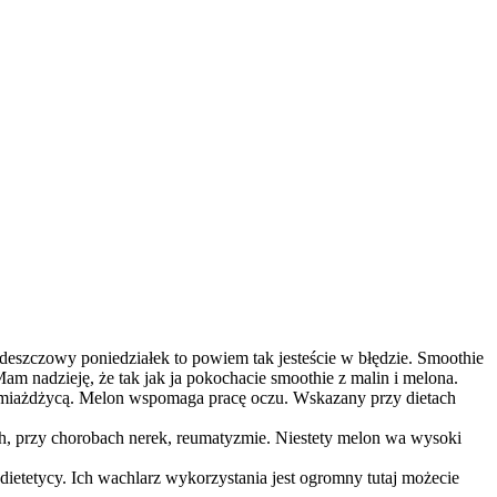
deszczowy poniedziałek to powiem tak jesteście w błędzie. Smoothie
 nadzieję, że tak jak ja pokochacie smoothie z malin i melona.
i miażdżycą. Melon wspomaga pracę oczu. Wskazany przy dietach
ch, przy chorobach nerek, reumatyzmie. Niestety melon wa wysoki
ietetycy. Ich wachlarz wykorzystania jest ogromny tutaj możecie