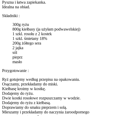
Pyszna i łatwa zapiekanka.
Idealna na obiad.
Składniki :
300g ryżu
800g kiełbasy (ja użyłam podwawelskiej)
1 szkl. rosołu z 2 kostek
1 szkl. śmietany 18%
200g żółtego sera
2 jajka
sól
pieprz
masło
Przygotowanie :
Ryż gotujemy według przepisu na opakowaniu.
Osączamy, przekładamy do miski.
Kiełbasę kroimy w kostkę.
Dodajemy do ryżu.
Dwie kostki rosołowe rozpuszczamy w wodzie.
Dodajemy do ryżu z kiełbasą.
Doprawiamy do smaku pieprzem i solą.
Mieszamy i przekładamy do naczynia żaroodpornego