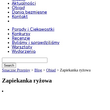
Aktualności
Obiad
Dania bezmięsne
Kontakt
Porady i Ciekawostki
Konkursy
Recenzje
Byliśmy i sprawdziliśmy
Warsztaty
Wydarzenia
Smaczne Przepisy
>
Blog
>
Obiad
>
Zapiekanka ryżowa
Zapiekanka ryżowa