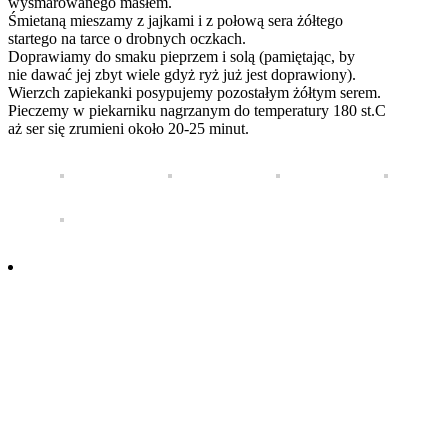
wysmarowanego masłem.
Śmietaną mieszamy z jajkami i z połową sera żółtego
startego na tarce o drobnych oczkach.
Doprawiamy do smaku pieprzem i solą (pamiętając, by
nie dawać jej zbyt wiele gdyż ryż już jest doprawiony).
Wierzch zapiekanki posypujemy pozostałym żółtym serem.
Pieczemy w piekarniku nagrzanym do temperatury 180 st.C
aż ser się zrumieni około 20-25 minut.