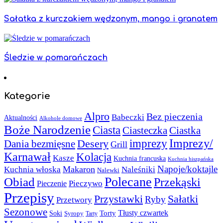
Sałatka z kurczakiem wędzonym, mango i granatem
Śledzie w pomarańczach
Kategorie
Alpro
Bez pieczenia
Babeczki
Aktualności
Alkohole domowe
Boże Narodzenie
Ciasta
Ciasteczka
Ciastka
Imprezy/
imprezy
Desery
Dania bezmięsne
Grill
Karnawał
Kolacja
Kasze
Kuchnia francuska
Kuchnia hiszpańska
Napoje/koktajle
Makaron
Kuchnia włoska
Naleśniki
Nalewki
Polecane
Obiad
Przekąski
Pieczywo
Pieczenie
Przepisy
Sałatki
Przystawki
Ryby
Przetwory
Sezonowe
Torty
Tłusty czwartek
Soki
Syropy
Tarty