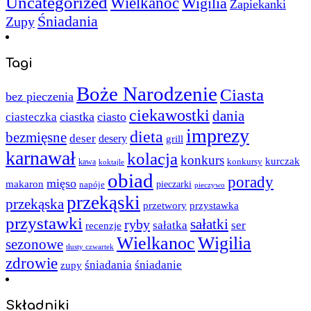
Uncategorized
Wielkanoc
Wigilia
Zapiekanki
Śniadania
Zupy
Tagi
Boże Narodzenie
Ciasta
bez pieczenia
ciekawostki
dania
ciastka
ciasto
ciasteczka
imprezy
dieta
bezmięsne
deser
desery
grill
karnawał
kolacja
konkurs
kurczak
kawa
konkursy
koktajle
obiad
porady
mięso
makaron
napóje
pieczarki
pieczywo
przekąski
przekąska
przystawka
przetwory
przystawki
sałatki
ryby
sałatka
ser
recenzje
Wielkanoc
Wigilia
sezonowe
tłusty czwartek
zdrowie
śniadania
śniadanie
zupy
Składniki