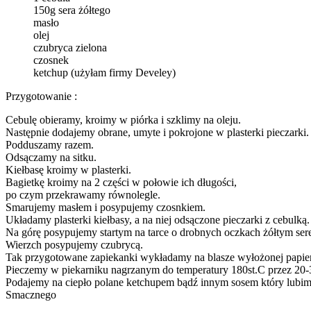
150g sera żółtego
masło
olej
czubryca zielona
czosnek
ketchup (użyłam firmy Develey)
Przygotowanie :
Cebulę obieramy, kroimy w piórka i szklimy na oleju.
Następnie dodajemy obrane, umyte i pokrojone w plasterki pieczarki.
Podduszamy razem.
Odsączamy na sitku.
Kiełbasę kroimy w plasterki.
Bagietkę kroimy na 2 części w połowie ich długości,
po czym przekrawamy równolegle.
Smarujemy masłem i posypujemy czosnkiem.
Układamy plasterki kiełbasy, a na niej odsączone pieczarki z cebulką.
Na górę posypujemy startym na tarce o drobnych oczkach żółtym ser
Wierzch posypujemy czubrycą.
Tak przygotowane zapiekanki wykładamy na blasze wyłożonej papier
Pieczemy w piekarniku nagrzanym do temperatury 180st.C przez 20-30 
Podajemy na ciepło polane ketchupem bądź innym sosem który lubim
Smacznego