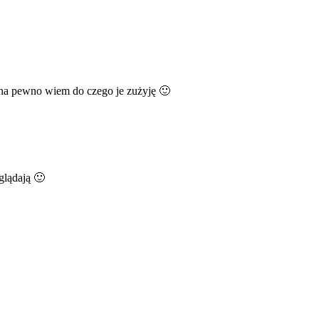
 i na pewno wiem do czego je zużyję 🙂
glądają 🙂