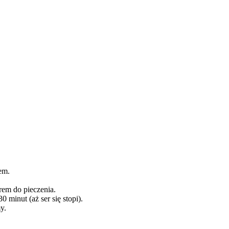
em.
em do pieczenia.
minut (aż ser się stopi).
y.