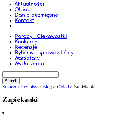
Aktualności
Obiad
Dania bezmięsne
Kontakt
Porady i Ciekawostki
Konkursy
Recenzje
Byliśmy i sprawdziliśmy
Warsztaty
Wydarzenia
Smaczne Przepisy
>
Blog
>
Obiad
>
Zapiekanki
Zapiekanki