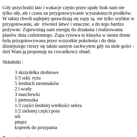
Gdy przychodzi lato i wakacje często przez upały brak nam nie
tylko siły, ale i czasu na przygotowywanie wyszukanych posiłków.
W takiej chwili najlepiej sprawdzają się zupy są nie tylko szybkie w
przygotowaniu, ale również łatwe i smaczne, a do tego bardzo
pożywne. Zapewniają nam energię do działania i realizowania
planów dnia codziennego. Zupa ryżowa to klasyka w moim domu
była przygotowywana przez wszystkie pokolenia i do dnia
dzisiejszego cieszy się takim samym zachwytem gdy na stole gości -
dziś Wam ją proponuję na czwartkowy obiad.
Składniki :
3 skrzydełka drobiowe
1/3 szkl. ryżu
5 średnich ziemniaków
2 l wody
3 marchewki
1 pietruszka
1/3 części średniej wielkości selera
1/2 zielonej części pora
sól
pieprz
koperek do posypania