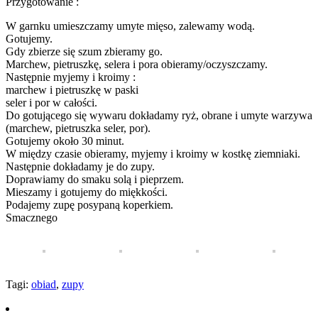
Przygotowanie :
W garnku umieszczamy umyte mięso, zalewamy wodą.
Gotujemy.
Gdy zbierze się szum zbieramy go.
Marchew, pietruszkę, selera i pora obieramy/oczyszczamy.
Następnie myjemy i kroimy :
marchew i pietruszkę w paski
seler i por w całości.
Do gotującego się wywaru dokładamy ryż, obrane i umyte warzywa
(marchew, pietruszka seler, por).
Gotujemy około 30 minut.
W między czasie obieramy, myjemy i kroimy w kostkę ziemniaki.
Następnie dokładamy je do zupy.
Doprawiamy do smaku solą i pieprzem.
Mieszamy i gotujemy do miękkości.
Podajemy zupę posypaną koperkiem.
Smacznego
Tagi:
obiad
,
zupy