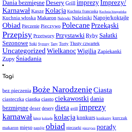
Imprezy/
imprezy
Desery
Dania bezmięsne
Grill
Karnawał
Kolacja
Kasze
Kuchnia francuska
Kuchnia hiszpańska
Napoje/koktajle
Makaron
Kuchnia włoska
Naleśniki
Nalewki
Polecane
Obiad
Przekąski
Pieczywo
Pieczenie
Przepisy
Sałatki
Przystawki
Ryby
Przetwory
Sezonowe
Torty
Tłusty czwartek
Soki
Syropy
Tarty
Uncategorized
Wielkanoc
Wigilia
Zapiekanki
Śniadania
Zupy
Tagi
Boże Narodzenie
Ciasta
bez pieczenia
ciekawostki
dania
ciastka
ciasto
ciasteczka
imprezy
dieta
bezmięsne
deser
desery
grill
karnawał
kolacja
konkurs
kurczak
kawa
konkursy
koktajle
obiad
porady
mięso
makaron
napóje
pieczarki
pieczywo