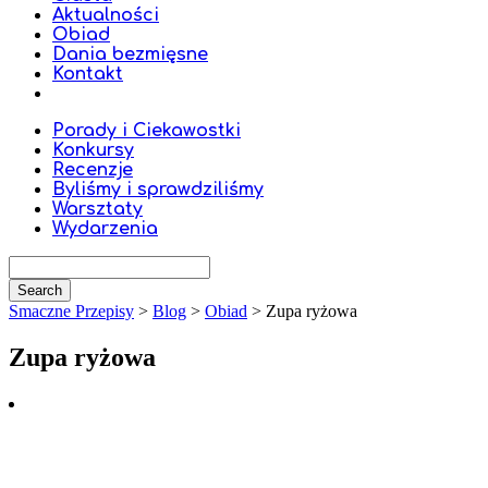
Aktualności
Obiad
Dania bezmięsne
Kontakt
Porady i Ciekawostki
Konkursy
Recenzje
Byliśmy i sprawdziliśmy
Warsztaty
Wydarzenia
Smaczne Przepisy
>
Blog
>
Obiad
>
Zupa ryżowa
Zupa ryżowa