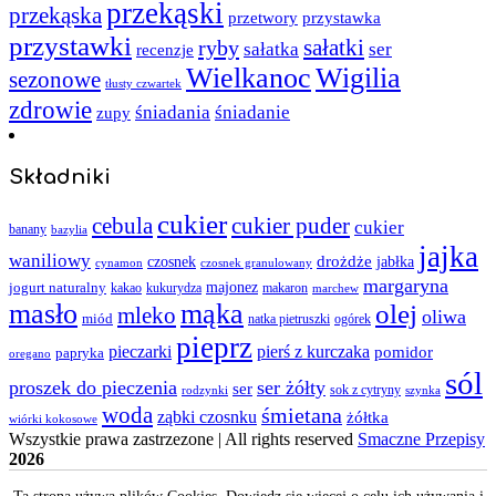
przekąski
przekąska
przystawka
przetwory
przystawki
sałatki
ryby
sałatka
ser
recenzje
Wielkanoc
Wigilia
sezonowe
tłusty czwartek
zdrowie
śniadania
śniadanie
zupy
Składniki
cukier
cebula
cukier puder
cukier
banany
bazylia
jajka
waniliowy
czosnek
drożdże
jabłka
cynamon
czosnek granulowany
margaryna
jogurt naturalny
majonez
kakao
kukurydza
makaron
marchew
masło
mąka
olej
mleko
oliwa
miód
ogórek
natka pietruszki
pieprz
pieczarki
pierś z kurczaka
pomidor
papryka
oregano
sól
proszek do pieczenia
ser żółty
ser
sok z cytryny
rodzynki
szynka
woda
śmietana
ząbki czosnku
żółtka
wiórki kokosowe
Wszystkie prawa zastrzezone | All rights reserved
Smaczne Przepisy
2026