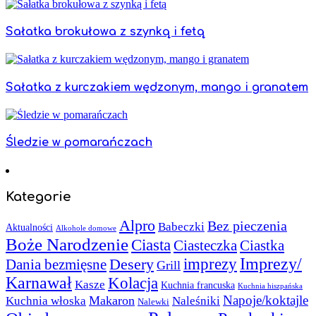
Sałatka brokułowa z szynką i fetą
Sałatka z kurczakiem wędzonym, mango i granatem
Śledzie w pomarańczach
Kategorie
Alpro
Bez pieczenia
Babeczki
Aktualności
Alkohole domowe
Boże Narodzenie
Ciasta
Ciasteczka
Ciastka
Imprezy/
imprezy
Desery
Dania bezmięsne
Grill
Karnawał
Kolacja
Kasze
Kuchnia francuska
Kuchnia hiszpańska
Napoje/koktajle
Makaron
Kuchnia włoska
Naleśniki
Nalewki