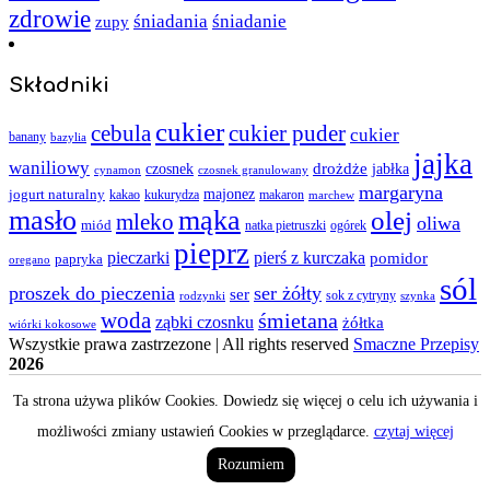
zdrowie
śniadania
śniadanie
zupy
Składniki
cukier
cebula
cukier puder
cukier
banany
bazylia
jajka
waniliowy
czosnek
drożdże
jabłka
cynamon
czosnek granulowany
margaryna
jogurt naturalny
majonez
kakao
kukurydza
makaron
marchew
masło
mąka
olej
mleko
oliwa
miód
ogórek
natka pietruszki
pieprz
pieczarki
pierś z kurczaka
pomidor
papryka
oregano
sól
proszek do pieczenia
ser żółty
ser
sok z cytryny
rodzynki
szynka
woda
śmietana
ząbki czosnku
żółtka
wiórki kokosowe
Wszystkie prawa zastrzezone | All rights reserved
Smaczne Przepisy
2026
Ta strona używa plików Cookies. Dowiedz się więcej o celu ich używania i
możliwości zmiany ustawień Cookies w przeglądarce.
czytaj więcej
Rozumiem