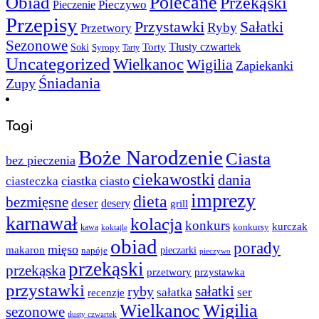
Polecane
Obiad
Przekąski
Pieczywo
Pieczenie
Przepisy
Sałatki
Przystawki
Ryby
Przetwory
Sezonowe
Torty
Tłusty czwartek
Soki
Syropy
Tarty
Uncategorized
Wielkanoc
Wigilia
Zapiekanki
Śniadania
Zupy
Tagi
Boże Narodzenie
Ciasta
bez pieczenia
ciekawostki
dania
ciastka
ciasto
ciasteczka
imprezy
dieta
bezmięsne
deser
desery
grill
karnawał
kolacja
konkurs
kurczak
kawa
konkursy
koktajle
obiad
porady
mięso
makaron
napóje
pieczarki
pieczywo
przekąski
przekąska
przystawka
przetwory
przystawki
sałatki
ryby
sałatka
ser
recenzje
Wielkanoc
Wigilia
sezonowe
tłusty czwartek