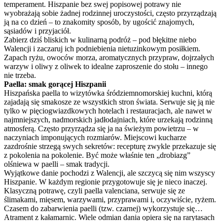
temperament. Hiszpanie bez swej popisowej potrawy nie
wyobrażają sobie żadnej rodzinnej uroczystości, często przyrządzają
ją na co dzień – to znakomity sposób, by ugościć znajomych,
sąsiadów i przyjaciół.
Zabierz dziś bliskich w kulinarną podróż – pod błękitne niebo
Walencji i zaczaruj ich podniebienia nietuzinkowym posiłkiem.
Zapach ryżu, owoców morza, aromatycznych przypraw, dojrzałych
warzyw i oliwy z oliwek to idealne zaproszenie do stołu – innego
nie trzeba.
Paella: smak gorącej Hiszpanii
Hiszpańska paella to wizytówka śródziemnomorskiej kuchni, którą
zajadają się smakosze ze wszystkich stron świata. Serwuje się ją nie
tylko w pięciogwiazdkowych hotelach i restauracjach, ale nawet w
najmniejszych, nadmorskich jadłodajniach, które urzekają rodzinną
atmosferą. Często przyrządza się ja na świeżym powietrzu – w
naczyniach imponujących rozmiarów. Miejscowi kucharze
zazdrośnie strzegą swych sekretów: recepturę zwykle przekazuje się
z pokolenia na pokolenie. Być może właśnie ten „drobiazg”
olśniewa w paelli – smak tradycji.
Wyjątkowe danie pochodzi z Walencji, ale szczycą się nim wszyscy
Hiszpanie. W każdym regionie przygotowuje się je nieco inaczej.
Klasyczną potrawę, czyli paella valenciana, serwuje się ze
ślimakami, mięsem, warzywami, przyprawami i, oczywiście, ryżem.
Czasem do zabarwienia paelli (tzw. czarnej) wykorzystuje się…
Atrament z kałamarnic. Wiele odmian dania opiera się na rarytasach