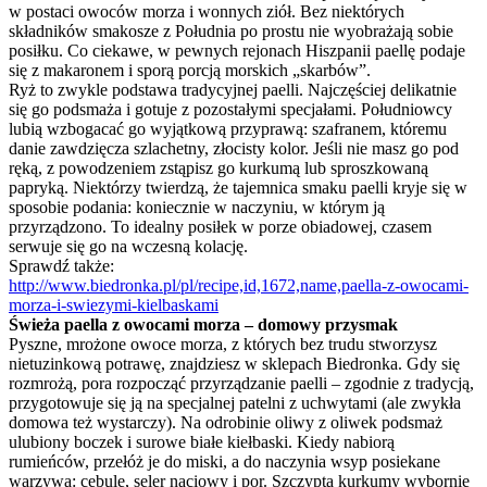
w postaci owoców morza i wonnych ziół. Bez niektórych
składników smakosze z Południa po prostu nie wyobrażają sobie
posiłku. Co ciekawe, w pewnych rejonach Hiszpanii paellę podaje
się z makaronem i sporą porcją morskich „skarbów”.
Ryż to zwykle podstawa tradycyjnej paelli. Najczęściej delikatnie
się go podsmaża i gotuje z pozostałymi specjałami. Południowcy
lubią wzbogacać go wyjątkową przyprawą: szafranem, któremu
danie zawdzięcza szlachetny, złocisty kolor. Jeśli nie masz go pod
ręką, z powodzeniem zstąpisz go kurkumą lub sproszkowaną
papryką. Niektórzy twierdzą, że tajemnica smaku paelli kryje się w
sposobie podania: koniecznie w naczyniu, w którym ją
przyrządzono. To idealny posiłek w porze obiadowej, czasem
serwuje się go na wczesną kolację.
Sprawdź także:
http://www.biedronka.pl/pl/recipe,id,1672,name,paella-z-owocami-
morza-i-swiezymi-kielbaskami
Świeża paella z owocami morza – domowy przysmak
Pyszne, mrożone owoce morza, z których bez trudu stworzysz
nietuzinkową potrawę, znajdziesz w sklepach Biedronka. Gdy się
rozmrożą, pora rozpocząć przyrządzanie paelli – zgodnie z tradycją,
przygotowuje się ją na specjalnej patelni z uchwytami (ale zwykła
domowa też wystarczy). Na odrobinie oliwy z oliwek podsmaż
ulubiony boczek i surowe białe kiełbaski. Kiedy nabiorą
rumieńców, przełóż je do miski, a do naczynia wsyp posiekane
warzywa: cebulę, seler naciowy i por. Szczypta kurkumy wybornie