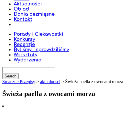
Aktualności
Obiad
Dania bezmięsne
Kontakt
Porady i Ciekawostki
Konkursy
Recenzje
Byliśmy i sprawdziliśmy
Warsztaty
Wydarzenia
Smaczne Przepisy
>
aktualnosci
>
Świeża paella z owocami morza
Świeża paella z owocami morza