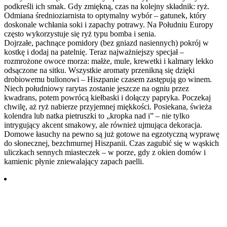
podkreśli ich smak. Gdy zmiękną, czas na kolejny składnik: ryż.
Odmiana średnioziarnista to optymalny wybór – gatunek, który
doskonale wchłania soki i zapachy potrawy. Na Południu Europy
często wykorzystuje się ryż typu bomba i senia.
Dojrzałe, pachnące pomidory (bez gniazd nasiennych) pokrój w
kostkę i dodaj na patelnię. Teraz najważniejszy specjał –
rozmrożone owoce morza: małże, mule, krewetki i kalmary lekko
odsączone na sitku. Wszystkie aromaty przenikną się dzięki
drobiowemu bulionowi – Hiszpanie czasem zastępują go winem.
Niech południowy rarytas zostanie jeszcze na ogniu przez
kwadrans, potem powrócą kiełbaski i dołączy papryka. Poczekaj
chwilę, aż ryż nabierze przyjemnej miękkości. Posiekana, świeża
kolendra lub natka pietruszki to „kropka nad i” – nie tylko
intrygujący akcent smakowy, ale również ujmująca dekoracja.
Domowe łasuchy na pewno są już gotowe na egzotyczną wyprawę
do słonecznej, bezchmurnej Hiszpanii. Czas zagubić się w wąskich
uliczkach sennych miasteczek – w porze, gdy z okien domów i
kamienic płynie zniewalający zapach paelli.