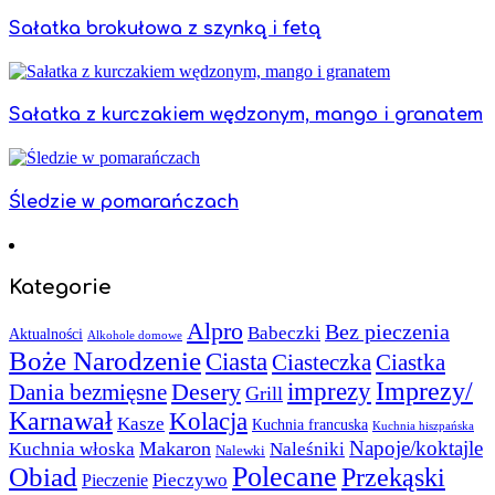
Sałatka brokułowa z szynką i fetą
Sałatka z kurczakiem wędzonym, mango i granatem
Śledzie w pomarańczach
Kategorie
Alpro
Bez pieczenia
Babeczki
Aktualności
Alkohole domowe
Boże Narodzenie
Ciasta
Ciasteczka
Ciastka
Imprezy/
imprezy
Desery
Dania bezmięsne
Grill
Karnawał
Kolacja
Kasze
Kuchnia francuska
Kuchnia hiszpańska
Napoje/koktajle
Makaron
Kuchnia włoska
Naleśniki
Nalewki
Polecane
Obiad
Przekąski
Pieczywo
Pieczenie