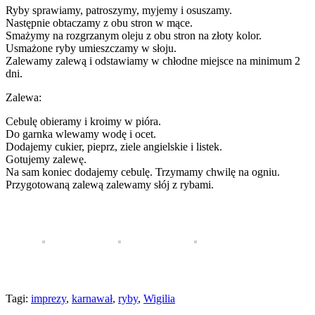
Ryby sprawiamy, patroszymy, myjemy i osuszamy.
Następnie obtaczamy z obu stron w mące.
Smażymy na rozgrzanym oleju z obu stron na złoty kolor.
Usmażone ryby umieszczamy w słoju.
Zalewamy zalewą i odstawiamy w chłodne miejsce na minimum 2
dni.
Zalewa:
Cebulę obieramy i kroimy w pióra.
Do garnka wlewamy wodę i ocet.
Dodajemy cukier, pieprz, ziele angielskie i listek.
Gotujemy zalewę.
Na sam koniec dodajemy cebulę. Trzymamy chwilę na ogniu.
Przygotowaną zalewą zalewamy słój z rybami.
Tagi:
imprezy
,
karnawał
,
ryby
,
Wigilia