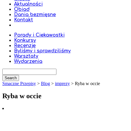
Aktualności
Obiad
Dania bezmięsne
Kontakt
Porady i Ciekawostki
Konkursy
Recenzje
Byliśmy i sprawdziliśmy
Warsztaty
Wydarzenia
Smaczne Przepisy
>
Blog
>
imprezy
>
Ryba w occie
Ryba w occie