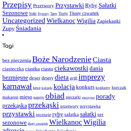
Przepisy
Sałatki
Przystawki
Ryby
Przetwory
Sezonowe
Torty
Tłusty czwartek
Soki
Syropy
Tarty
Uncategorized
Wielkanoc
Wigilia
Zapiekanki
Śniadania
Zupy
Tagi
Boże Narodzenie
Ciasta
bez pieczenia
ciekawostki
dania
ciastka
ciasto
ciasteczka
imprezy
dieta
bezmięsne
deser
desery
grill
karnawał
kolacja
konkurs
kurczak
kawa
konkursy
koktajle
obiad
porady
mięso
makaron
napóje
pieczarki
pieczywo
przekąski
przekąska
przystawka
przetwory
przystawki
sałatki
ryby
sałatka
ser
recenzje
Wielkanoc
Wigilia
sezonowe
tłusty czwartek
zdrowie