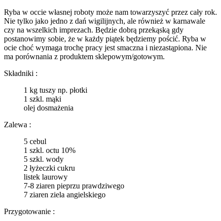
Ryba w occie własnej roboty może nam towarzyszyć przez cały rok.
Nie tylko jako jedno z dań wigilijnych, ale również w karnawale
czy na wszelkich imprezach. Będzie dobrą przekąską gdy
postanowimy sobie, że w każdy piątek będziemy pościć. Ryba w
ocie choć wymaga trochę pracy jest smaczna i niezastąpiona. Nie
ma porównania z produktem sklepowym/gotowym.
Składniki :
1 kg tuszy np. płotki
1 szkl. mąki
olej dosmażenia
Zalewa :
5 cebul
1 szkl. octu 10%
5 szkl. wody
2 łyżeczki cukru
listek laurowy
7-8 ziaren pieprzu prawdziwego
7 ziaren ziela angielskiego
Przygotowanie :